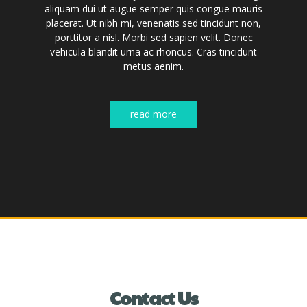
aliquam dui ut augue semper quis congue mauris
par
placerat. Ut nibh mi, venenatis sed tincidunt non,
sa
porttitor a nisl. Morbi sed sapien velit. Donec
lao
vehicula blandit urna ac rhoncus. Cras tincidunt
s
metus aenim.
read more
Contact
Us