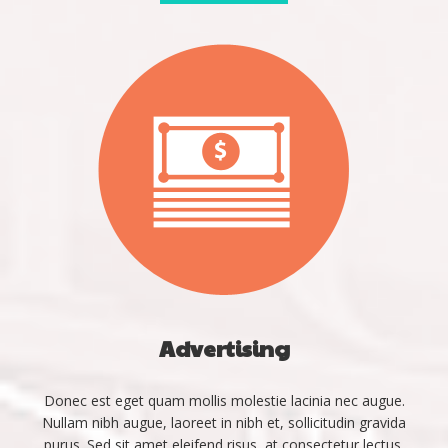
Advertising
Donec est eget quam mollis molestie lacinia nec augue.
Nullam nibh augue, laoreet in nibh et, sollicitudin gravida
purus. Sed sit amet eleifend risus, at consectetur lectus.