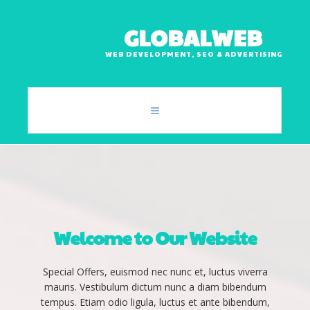
G
L
O
B
A
L
W
E
B
WEB DEVELOPMENT, SEO & ADVERTISING
Home
About
Services
Welcome
to
Our
Website
Portfolio
Special Offers, euismod nec nunc et, luctus viverra
mauris. Vestibulum dictum nunc a diam bibendum
Blog
tempus. Etiam odio ligula, luctus et ante bibendum,