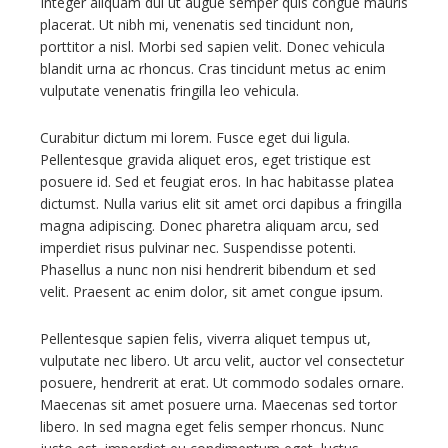
Integer aliquam dui ut augue semper quis congue mauris
placerat. Ut nibh mi, venenatis sed tincidunt non,
porttitor a nisl. Morbi sed sapien velit. Donec vehicula
blandit urna ac rhoncus. Cras tincidunt metus ac enim
vulputate venenatis fringilla leo vehicula.
Curabitur dictum mi lorem. Fusce eget dui ligula.
Pellentesque gravida aliquet eros, eget tristique est
posuere id. Sed et feugiat eros. In hac habitasse platea
dictumst. Nulla varius elit sit amet orci dapibus a fringilla
magna adipiscing. Donec pharetra aliquam arcu, sed
imperdiet risus pulvinar nec. Suspendisse potenti.
Phasellus a nunc non nisi hendrerit bibendum et sed
velit. Praesent ac enim dolor, sit amet congue ipsum.
Pellentesque sapien felis, viverra aliquet tempus ut,
vulputate nec libero. Ut arcu velit, auctor vel consectetur
posuere, hendrerit at erat. Ut commodo sodales ornare.
Maecenas sit amet posuere urna. Maecenas sed tortor
libero. In sed magna eget felis semper rhoncus. Nunc