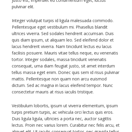
justo est, imperdiet eu condimentum eget, luctus
pulvinar elit.
Integer volutpat turpis id ligula malesuada commodo.
Pellentesque eget vestibulum mi. Phasellus blandit
ultrices viverra. Sed sodales hendrerit accumsan. Duis
quis diam ipsum, ut aliquam leo. Sed eleifend dolor et
lacus hendrerit viverra. Nam tincidunt lectus eu lacus
facilisis posuere. Mauris vitae tellus neque, eu venenatis
tortor. Integer sodales, massa tincidunt venenatis
consequat, urna diam feugiat justo, sit amet interdum
tellus massa eget enim. Donec quis sem id risus pulvinar
mattis. Pellentesque non quam non arcu euismod
dictum. Sed ac magna in lacus eleifend tempor. Nunc
consectetur mauris at risus iaculis tristique.
Vestibulum lobortis, ipsum ut viverra elementum, ipsum
turpis pretium turpis, ac vehicula orci lectus quis eros.
Duis ligula ligula, ultricies a porta nec, auctor sagittis
lectus. Proin nec varius lorem. Curabitur nec felis arcu, et
aliquet elit. Ut iaculis consequat tortor, nec gravida tellus