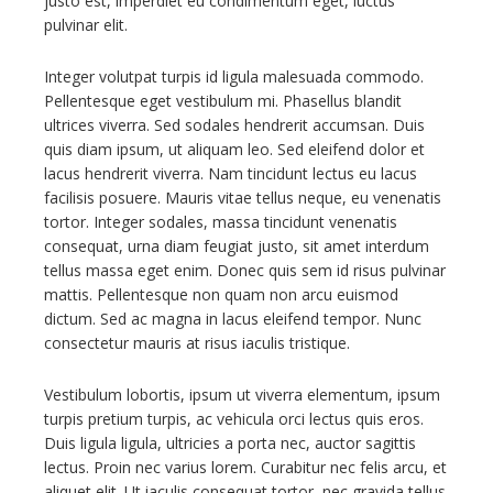
justo est, imperdiet eu condimentum eget, luctus
pulvinar elit.
Integer volutpat turpis id ligula malesuada commodo.
Pellentesque eget vestibulum mi. Phasellus blandit
ultrices viverra. Sed sodales hendrerit accumsan. Duis
quis diam ipsum, ut aliquam leo. Sed eleifend dolor et
lacus hendrerit viverra. Nam tincidunt lectus eu lacus
facilisis posuere. Mauris vitae tellus neque, eu venenatis
tortor. Integer sodales, massa tincidunt venenatis
consequat, urna diam feugiat justo, sit amet interdum
tellus massa eget enim. Donec quis sem id risus pulvinar
mattis. Pellentesque non quam non arcu euismod
dictum. Sed ac magna in lacus eleifend tempor. Nunc
consectetur mauris at risus iaculis tristique.
Vestibulum lobortis, ipsum ut viverra elementum, ipsum
turpis pretium turpis, ac vehicula orci lectus quis eros.
Duis ligula ligula, ultricies a porta nec, auctor sagittis
lectus. Proin nec varius lorem. Curabitur nec felis arcu, et
aliquet elit. Ut iaculis consequat tortor, nec gravida tellus