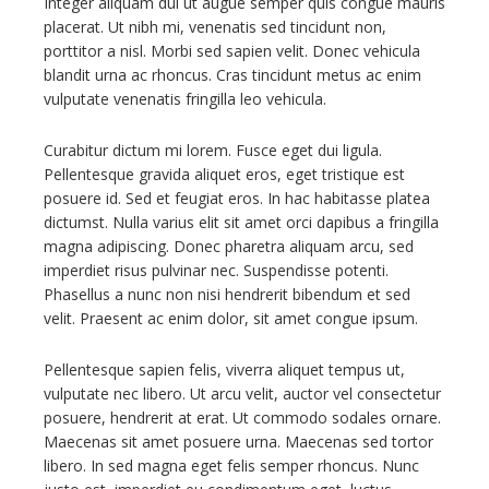
Integer aliquam dui ut augue semper quis congue mauris
placerat. Ut nibh mi, venenatis sed tincidunt non,
porttitor a nisl. Morbi sed sapien velit. Donec vehicula
blandit urna ac rhoncus. Cras tincidunt metus ac enim
vulputate venenatis fringilla leo vehicula.
Curabitur dictum mi lorem. Fusce eget dui ligula.
Pellentesque gravida aliquet eros, eget tristique est
posuere id. Sed et feugiat eros. In hac habitasse platea
dictumst. Nulla varius elit sit amet orci dapibus a fringilla
magna adipiscing. Donec pharetra aliquam arcu, sed
imperdiet risus pulvinar nec. Suspendisse potenti.
Phasellus a nunc non nisi hendrerit bibendum et sed
velit. Praesent ac enim dolor, sit amet congue ipsum.
Pellentesque sapien felis, viverra aliquet tempus ut,
vulputate nec libero. Ut arcu velit, auctor vel consectetur
posuere, hendrerit at erat. Ut commodo sodales ornare.
Maecenas sit amet posuere urna. Maecenas sed tortor
libero. In sed magna eget felis semper rhoncus. Nunc