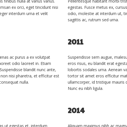
s finibus nulla at varius varius.
Pellentesque habitant morbi tri
msan ex orci, eget tincidunt nisi
egestas. Fusce metus ex, cursus 
teger interdum urna et velit
odio, molestie at interdum ut, ti
sagittis ac, rutrum sed urna.
2011
nas ac purus a ex volutpat
Suspendisse sem augue, malesua
aoreet odio laoreet in. Etiam
eros risus, eu blandit erat egesta
. Suspendisse blandit nunc ante,
lobortis sodales urna. Aenean var
 non nisi pharetra, et efficitur est
tortor sit amet eros efficitur m
 consequat nulla.
ullamcorper, id tristique mauris 
Nunc eu nibh ligula.
2014
s ut egestas et, interdum
Aliquam maximus nibh ac magna t