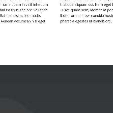
vamus a quam in velit interdum
tristique aliquam dui. Nam eget l
bulum risus sed orci volutpat
Fusce quam sem, laoreet at porta
icitudin nisl ac leo mattis
litora torquent per conubia nos
m. Aenean accumsan nisi eget
pharetra egestas ut blandit orc