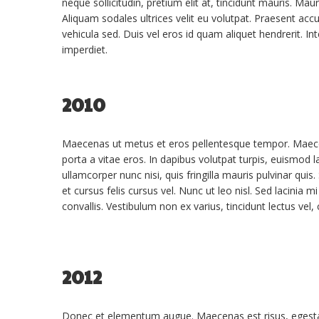
neque sollicitudin, pretium elit at, tincidunt mauris. Mauri
Aliquam sodales ultrices velit eu volutpat. Praesent accu
vehicula sed. Duis vel eros id quam aliquet hendrerit. In
imperdiet.
2010
Maecenas ut metus et eros pellentesque tempor. Maece
porta a vitae eros. In dapibus volutpat turpis, euismod l
ullamcorper nunc nisi, quis fringilla mauris pulvinar quis
et cursus felis cursus vel. Nunc ut leo nisl. Sed lacinia mi
convallis. Vestibulum non ex varius, tincidunt lectus vel,
2012
Donec et elementum augue. Maecenas est risus, egesta