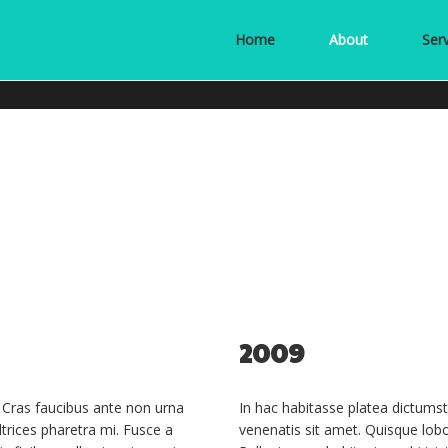
Home
About
Ser
2009
. Cras faucibus ante non urna
In hac habitasse platea dictums
ltrices pharetra mi. Fusce a
venenatis sit amet. Quisque lobo