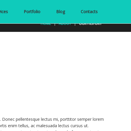
vices
Portfolio
Blog
Contacts
HOME
ABOUT
OUR HISTORY
t. Donec pellentesque lectus mi, porttitor semper lorem
rtis enim tellus, ac malesuada lectus cursus ut.