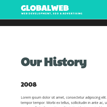
G
L
O
B
A
L
W
E
B
WEB DEVELOPMENT, SEO & ADVERTISING
Our History
2008
Lorem ipsum dolor sit amet, consectetur adipiscing elit
tempor tempor. Morbi ex tellus, sollicitudin in ante ac, u