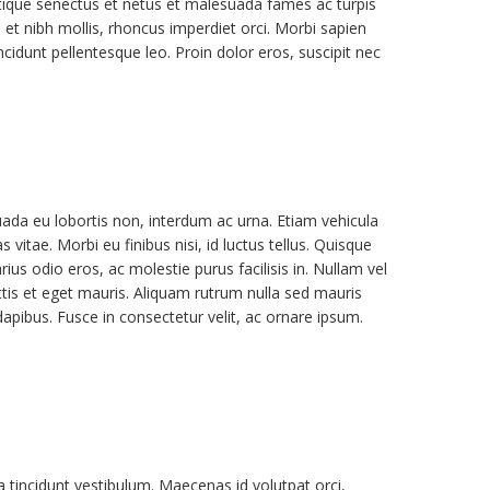
stique senectus et netus et malesuada fames ac turpis
et nibh mollis, rhoncus imperdiet orci. Morbi sapien
ncidunt pellentesque leo. Proin dolor eros, suscipit nec
da eu lobortis non, interdum ac urna. Etiam vehicula
s vitae. Morbi eu finibus nisi, id luctus tellus. Quisque
ius odio eros, ac molestie purus facilisis in. Nullam vel
attis et eget mauris. Aliquam rutrum nulla sed mauris
dapibus. Fusce in consectetur velit, ac ornare ipsum.
incidunt vestibulum. Maecenas id volutpat orci,