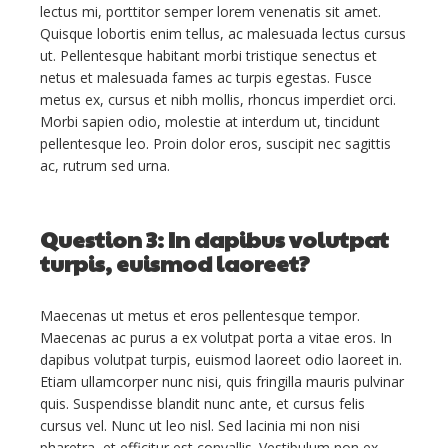
lectus mi, porttitor semper lorem venenatis sit amet.
Quisque lobortis enim tellus, ac malesuada lectus cursus
ut. Pellentesque habitant morbi tristique senectus et
netus et malesuada fames ac turpis egestas. Fusce
metus ex, cursus et nibh mollis, rhoncus imperdiet orci.
Morbi sapien odio, molestie at interdum ut, tincidunt
pellentesque leo. Proin dolor eros, suscipit nec sagittis
ac, rutrum sed urna.
Question 3: In dapibus volutpat
turpis, euismod laoreet?
Maecenas ut metus et eros pellentesque tempor.
Maecenas ac purus a ex volutpat porta a vitae eros. In
dapibus volutpat turpis, euismod laoreet odio laoreet in.
Etiam ullamcorper nunc nisi, quis fringilla mauris pulvinar
quis. Suspendisse blandit nunc ante, et cursus felis
cursus vel. Nunc ut leo nisl. Sed lacinia mi non nisi
pharetra, et efficitur est convallis. Vestibulum non ex