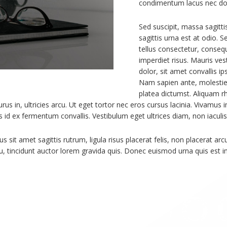
condimentum lacus nec dolo
Sed suscipit, massa sagitt
sagittis urna est at odio. 
tellus consectetur, consequ
imperdiet risus. Mauris ves
dolor, sit amet convallis 
Nam sapien ante, molestie 
platea dictumst. Aliquam rh
s in, ultricies arcu. Ut eget tortor nec eros cursus lacinia. Vivamus i
s id ex fermentum convallis. Vestibulum eget ultrices diam, non iaculis
s sit amet sagittis rutrum, ligula risus placerat felis, non placerat arc
cu, tincidunt auctor lorem gravida quis. Donec euismod urna quis est 