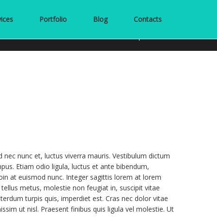
vices
Portfolio
Blog
Contacts
HOME
SLIDER 2
nec nunc et, luctus viverra mauris. Vestibulum dictum
us. Etiam odio ligula, luctus et ante bibendum,
in at euismod nunc. Integer sagittis lorem at lorem
tellus metus, molestie non feugiat in, suscipit vitae
nterdum turpis quis, imperdiet est. Cras nec dolor vitae
ssim ut nisl. Praesent finibus quis ligula vel molestie. Ut