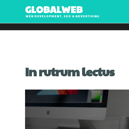
G
L
O
B
A
L
W
E
B
WEB DEVELOPMENT, SEO & ADVERTISING
In rutrum lectus