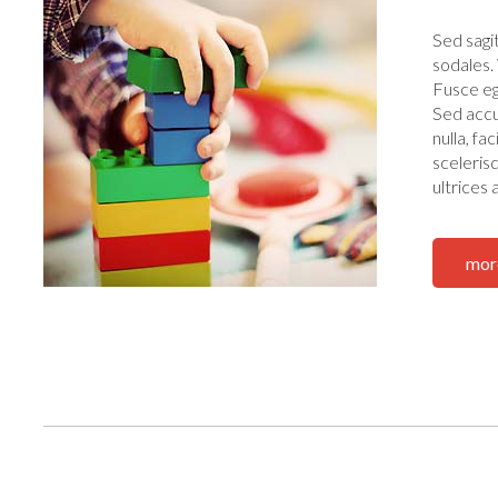
Sed sagi
sodales.
Fusce eg
Sed accu
nulla, f
scelerisq
ultrices
mor