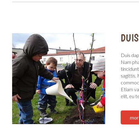
DUIS
Duis dap
Nam phare
tincidunt
sagittis.
commodo 
Etiam var
elit, eu 
mor