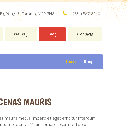
Big Yonge St Toronto, M2R 3N8
1 (234) 567-8910
Gallery
Blog
Contacts
Home
Blog
CENAS MAURIS
 mauris metus, imperdiet eget efficitur interdum,
tum nec urna. Mauris ornare ipsum sed dolor