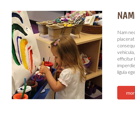
NAM
Nam nec 
placerat
consequa
vehicula,
efficitur
imperdie
ligula eg
mor