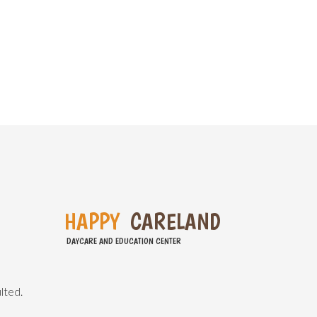
H
A
P
P
Y
C
A
R
E
L
A
N
D
DAYCARE AND EDUCATION CENTER
lted.