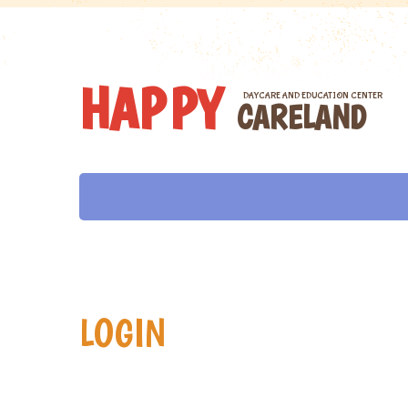
H
A
P
P
Y
DAYCARE AND EDUCATION CENTER
C
A
R
E
L
A
N
D
LOGIN