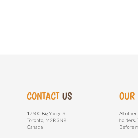
CONTACT
US
OUR
17600 Big Yonge St
All other
Toronto, M2R 3N8
holders. 
Canada
Before ma