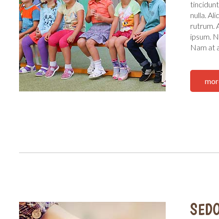
tincidun
nulla. Al
rutrum. 
ipsum. Nu
Nam at a
mor
SEDO