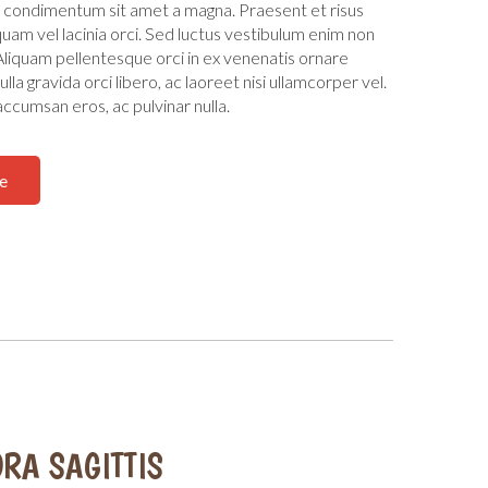
t condimentum sit amet a magna. Praesent et risus
iquam vel lacinia orci. Sed luctus vestibulum enim non
Aliquam pellentesque orci in ex venenatis ornare
lla gravida orci libero, ac laoreet nisi ullamcorper vel.
ccumsan eros, ac pulvinar nulla.
e
RA SAGITTIS