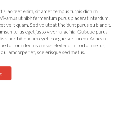
ttis laoreet enim, sit amet tempus turpis dictum
 Vivamus ut nibh fermentum purus placerat interdum.
et velit quam. Sed volutpat tincidunt purus eu blandit.
msan tellus eget justo viverra lacinia. Quisque purus
acilisis nec bibendum eget, congue sed lorem. Aenean
ue tortor in lectus cursus eleifend. In tortor metus,
 ac ullamcorper et, scelerisque sed metus.
e