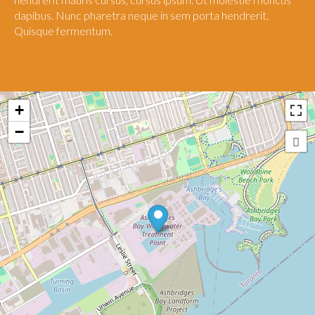
dapibus. Nunc pharetra neque in sem porta hendrerit.
Quisque fermentum.
+
−