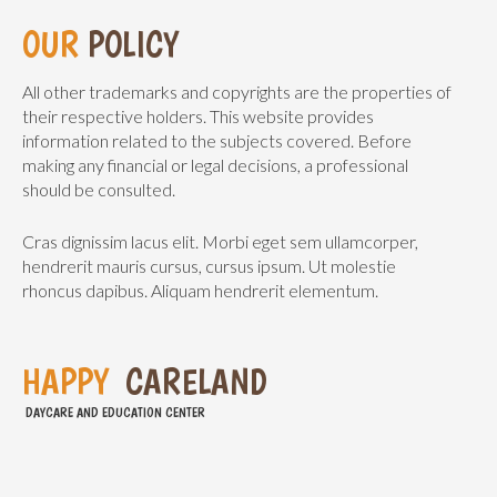
OUR
POLICY
All other trademarks and copyrights are the properties of
their respective holders. This website provides
information related to the subjects covered. Before
making any financial or legal decisions, a professional
should be consulted.
Cras dignissim lacus elit. Morbi eget sem ullamcorper,
hendrerit mauris cursus, cursus ipsum. Ut molestie
rhoncus dapibus. Aliquam hendrerit elementum.
H
A
P
P
Y
C
A
R
E
L
A
N
D
DAYCARE AND EDUCATION CENTER