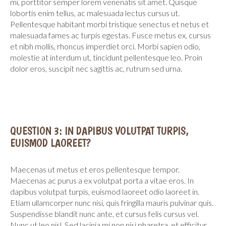
mi, porttitor semper lorem venenatis sit amet. Quisque
lobortis enim tellus, ac malesuada lectus cursus ut.
Pellentesque habitant morbi tristique senectus et netus et
malesuada fames ac turpis egestas. Fusce metus ex, cursus
et nibh mollis, rhoncus imperdiet orci. Morbi sapien odio,
molestie at interdum ut, tincidunt pellentesque leo. Proin
dolor eros, suscipit nec sagittis ac, rutrum sed urna.
QUESTION 3: IN DAPIBUS VOLUTPAT TURPIS,
EUISMOD LAOREET?
Maecenas ut metus et eros pellentesque tempor.
Maecenas ac purus a ex volutpat porta a vitae eros. In
dapibus volutpat turpis, euismod laoreet odio laoreet in.
Etiam ullamcorper nunc nisi, quis fringilla mauris pulvinar quis.
Suspendisse blandit nunc ante, et cursus felis cursus vel.
Nunc ut leo nisl. Sed lacinia mi non nisi pharetra, et efficitur