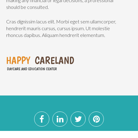
making any financial or legal decisions, a professional
should be consulted.
Cras dignissim lacus elit. Morbi eget sem ullamcorper,
hendrerit mauris cursus, cursus ipsum. Ut molestie
rhoncus dapibus. Aliquam hendrerit elementum.
H
A
P
P
Y
C
A
R
E
L
A
N
D
DAYCARE AND EDUCATION CENTER