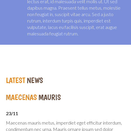
lectus erat, id malesuada velit mollis ut. Ut sed
dapibus magna. Praesent tellus metus, molestie
non feugiat in, suscipit vitae arcu. Sed a justo
rutrum, interdum turpis quis, imperdiet est
vulputate, lacus eu facilisis suscipit, erat augue
malesuada feugiat rutrum.
LATEST
NEWS
MAECENAS
MAURIS
23/11
Maecenas mauris metus, imperdiet eget efficitur interdum,
condimentum nec urna. Mauris ornare ipsum sed dolor