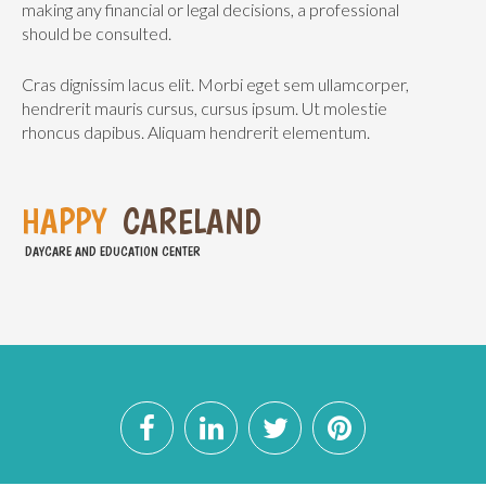
making any financial or legal decisions, a professional
should be consulted.
Cras dignissim lacus elit. Morbi eget sem ullamcorper,
hendrerit mauris cursus, cursus ipsum. Ut molestie
rhoncus dapibus. Aliquam hendrerit elementum.
H
A
P
P
Y
C
A
R
E
L
A
N
D
DAYCARE AND EDUCATION CENTER