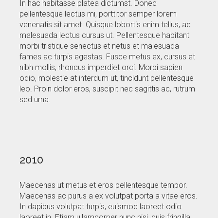
In hac habitasse platea dictumst. Donec
pellentesque lectus mi, porttitor semper lorem
venenatis sit amet. Quisque lobortis enim tellus, ac
malesuada lectus cursus ut. Pellentesque habitant
morbi tristique senectus et netus et malesuada
fames ac turpis egestas. Fusce metus ex, cursus et
nibh mollis, rhoncus imperdiet orci. Morbi sapien
odio, molestie at interdum ut, tincidunt pellentesque
leo. Proin dolor eros, suscipit nec sagittis ac, rutrum
sed urna.
2010
Maecenas ut metus et eros pellentesque tempor.
Maecenas ac purus a ex volutpat porta a vitae eros.
In dapibus volutpat turpis, euismod laoreet odio
laoreet in. Etiam ullamcorper nunc nisi, quis fringilla