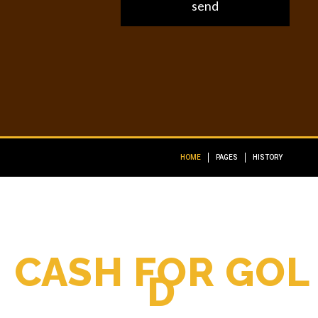
HOME
PAGES
HISTORY
C
A
S
H
F
O
R
G
O
L
D