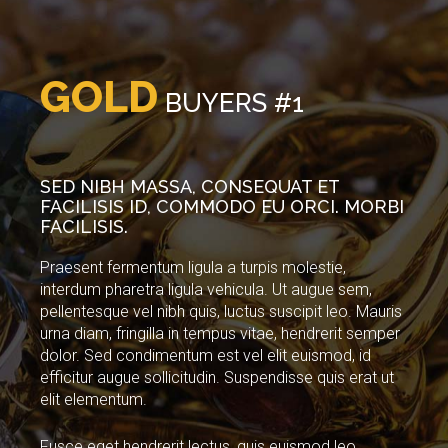
GOLD
BUYERS
#1
SED NIBH MASSA, CONSEQUAT ET
FACILISIS ID, COMMODO EU ORCI. MORBI
FACILISIS.
Praesent fermentum ligula a turpis molestie,
interdum pharetra ligula vehicula. Ut augue sem,
pellentesque vel nibh quis, luctus suscipit leo. Mauris
urna diam, fringilla in tempus vitae, hendrerit semper
dolor. Sed condimentum est vel elit euismod, id
efficitur augue sollicitudin. Suspendisse quis erat ut
elit elementum.
Fusce eget hendrerit lectus, quis euismod leo.