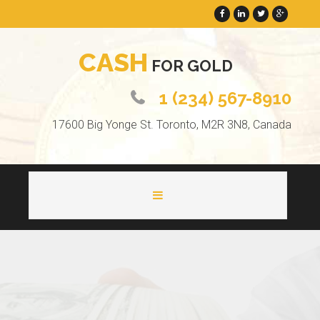
C
A
S
H
F
O
R
G
O
L
D
1 (234) 567-8910
17600 Big Yonge St. Toronto, M2R 3N8, Canada
HOME
ABOUT
PAGES