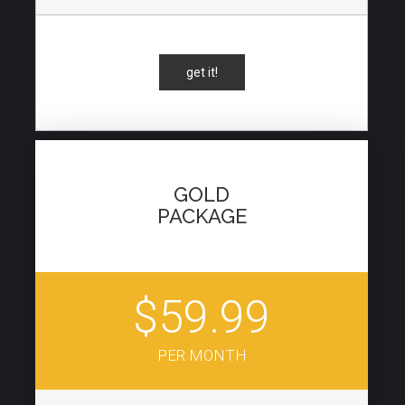
get it!
GOLD
PACKAGE
$59.99
PER MONTH