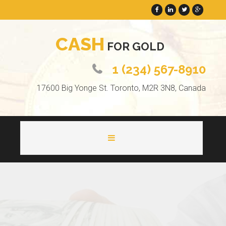
C
A
S
H
F
O
R
G
O
L
D
1 (234) 567-8910
17600 Big Yonge St. Toronto, M2R 3N8, Canada
HOME
ABOUT
PAGES