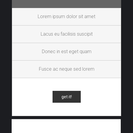
Lorem ipsum dolor sit amet
Lacus eu facilisis suscipit
Donec in est eget quam
Fusce ac neque sed lorem
get it!