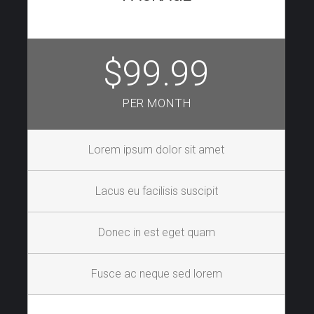
$99.99
PER MONTH
Lorem ipsum dolor sit amet
Lacus eu facilisis suscipit
Donec in est eget quam
Fusce ac neque sed lorem