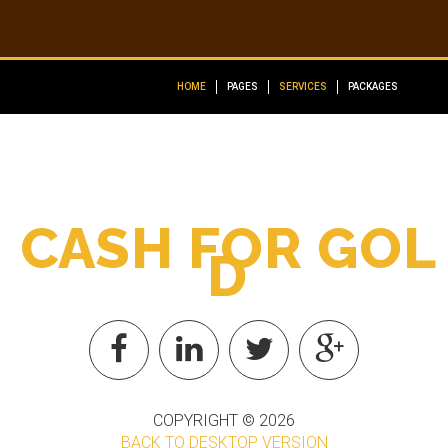
HOME
PAGES
SERVICES
PACKAGES
C
A
S
H
F
O
R
G
O
L
D
COPYRIGHT ©
2026
BACK TO DESKTOP VERSION