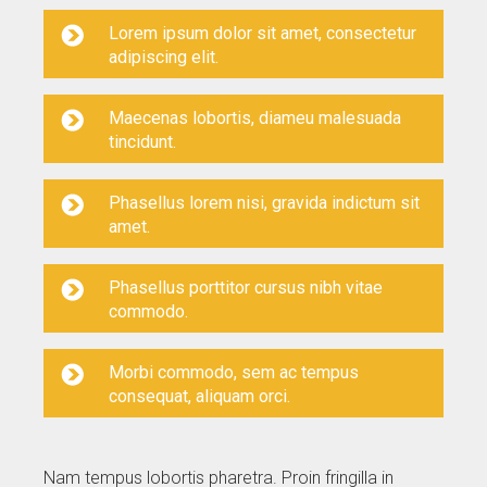
Lorem ipsum dolor sit amet, consectetur
adipiscing elit.
Maecenas lobortis, diameu malesuada
tincidunt.
Phasellus lorem nisi, gravida indictum sit
amet.
Phasellus porttitor cursus nibh vitae
commodo.
Morbi commodo, sem ac tempus
consequat, aliquam orci.
Nam tempus lobortis pharetra. Proin fringilla in