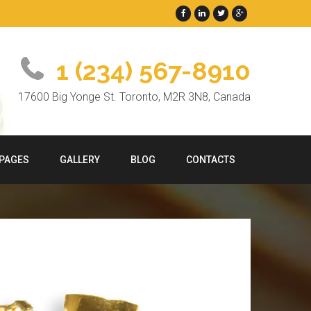
1 (234) 567-8910
17600 Big Yonge St. Toronto, M2R 3N8, Canada
PAGES
GALLERY
BLOG
CONTACTS
LD