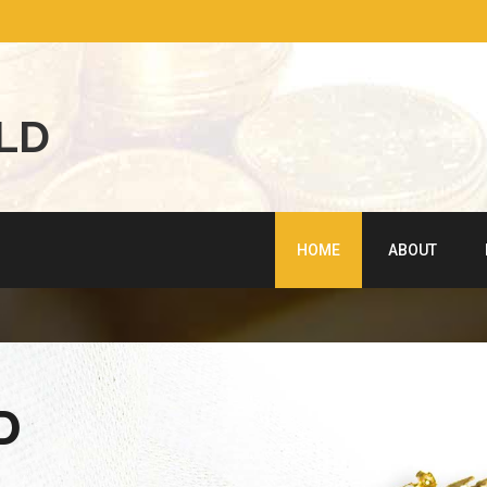
L
D
HOME
ABOUT
CASH FOR GO