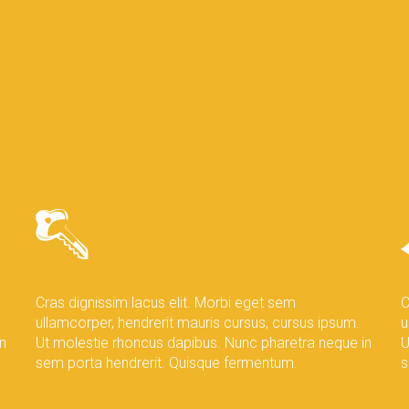
Cras dignissim lacus elit. Morbi eget sem
C
ullamcorper, hendrerit mauris cursus, cursus ipsum.
u
n
Ut molestie rhoncus dapibus. Nunc pharetra neque in
U
sem porta hendrerit. Quisque fermentum.
s