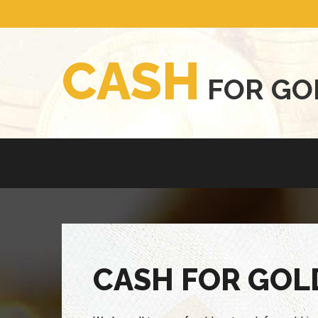
C
A
S
H
F
O
R
G
O