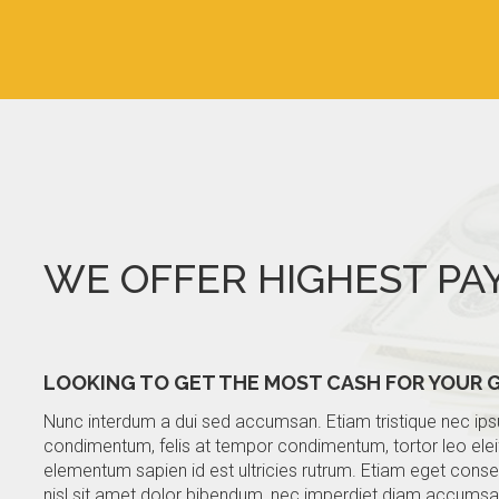
WE OFFER HIGHEST PA
LOOKING TO GET THE MOST CASH FOR YOUR 
Nunc interdum a dui sed accumsan. Etiam tristique nec ipsum
condimentum, felis at tempor condimentum, tortor leo elei
elementum sapien id est ultricies rutrum. Etiam eget conse
nisl sit amet dolor bibendum, nec imperdiet diam accumsan