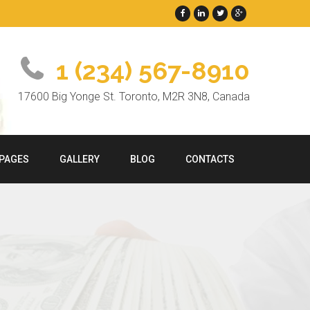
1 (234) 567-8910
17600 Big Yonge St. Toronto, M2R 3N8, Canada
PAGES
GALLERY
BLOG
CONTACTS