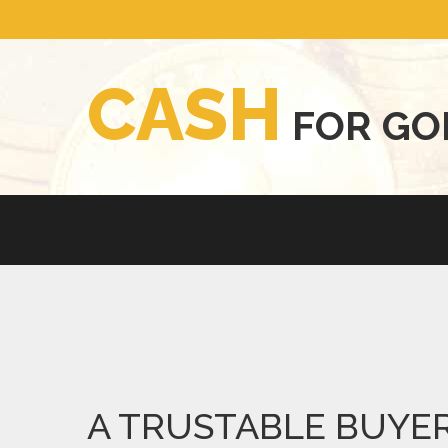
C
A
S
H
F
O
R
G
O
A TRUSTABLE BUYE