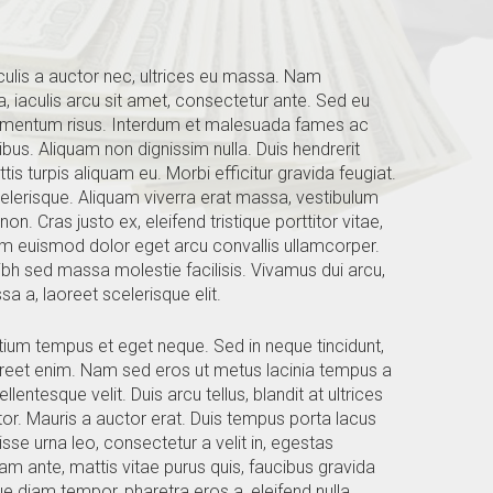
aculis a auctor nec, ultrices eu massa. Nam
, iaculis arcu sit amet, consectetur ante. Sed eu
ndimentum risus. Interdum et malesuada fames ac
ibus. Aliquam non dignissim nulla. Duis hendrerit
 turpis aliquam eu. Morbi efficitur gravida feugiat.
celerisque. Aliquam viverra erat massa, vestibulum
. Cras justo ex, eleifend tristique porttitor vitae,
m euismod dolor eget arcu convallis ullamcorper.
ibh sed massa molestie facilisis. Vivamus dui arcu,
a a, laoreet scelerisque elit.
etium tempus et eget neque. Sed in neque tincidunt,
oreet enim. Nam sed eros ut metus lacinia tempus a
ellentesque velit. Duis arcu tellus, blandit at ultrices
rtor. Mauris a auctor erat. Duis tempus porta lacus
isse urna leo, consectetur a velit in, egestas
m ante, mattis vitae purus quis, faucibus gravida
 diam tempor, pharetra eros a, eleifend nulla.