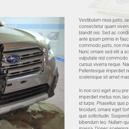
Vestibulum risus justo, i
consectetur quam viverra
blandit nisi. Sed ac co
ante ipsum primis in fauc
commodo justo, non mattis
Nunc ornare sed elit a s
vulputate nisl commodo non
cursus viverra neque. Na
Pellentesque imperdiet n
scelerisque sit amet mass
In non orci eget arcu pr
imperdiet metus non, la
id turpis. Phasellus quis p
tincidunt, ornare eget to
quis sollicitudin. Suspend
bibendum leo. Nullam qua
massa. Donec scelerisque