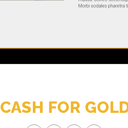
Morbi sodales pharetra ti
C
A
S
H
F
O
R
G
O
L