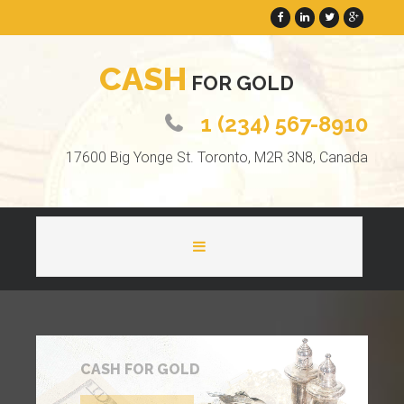
C
A
S
H
F
O
R
G
O
L
D
1 (234) 567-8910
17600 Big Yonge St. Toronto, M2R 3N8, Canada
HOME
ABOUT
CASH FOR GOLD
PAGES