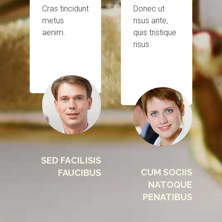
Cras tincidunt
Donec ut
metus
risus ante,
aenim.
quis tristique
risus.
SED FACILISIS
CUM SOCIIS
FAUCIBUS
NATOQUE
PENATIBUS