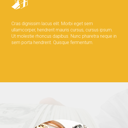
Cras dignissim lacus elit. Morbi eget sem
ullamcorper, hendrerit mauris cursus, cursus ipsum.
Ut molestie rhoncus dapibus. Nunc pharetra neque in
sem porta hendrerit. Quisque fermentum.