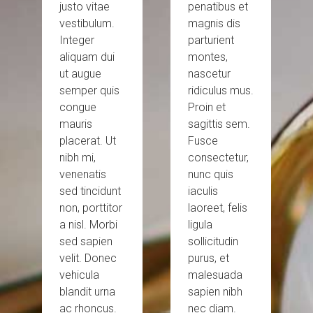
justo vitae
penatibus et
vestibulum.
magnis dis
Integer
parturient
aliquam dui
montes,
ut augue
nascetur
semper quis
ridiculus mus.
congue
Proin et
mauris
sagittis sem.
placerat. Ut
Fusce
nibh mi,
consectetur,
venenatis
nunc quis
sed tincidunt
iaculis
non, porttitor
laoreet, felis
a nisl. Morbi
ligula
sed sapien
sollicitudin
velit. Donec
purus, et
vehicula
malesuada
blandit urna
sapien nibh
ac rhoncus.
nec diam.