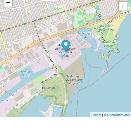
−
Leaflet
| ©
OpenStreetMap