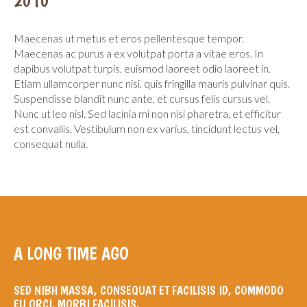
2010
Contacts
Maecenas ut metus et eros pellentesque tempor.
Maecenas ac purus a ex volutpat porta a vitae eros. In
dapibus volutpat turpis, euismod laoreet odio laoreet in.
Etiam ullamcorper nunc nisi, quis fringilla mauris pulvinar quis.
Suspendisse blandit nunc ante, et cursus felis cursus vel.
Nunc ut leo nisl. Sed lacinia mi non nisi pharetra, et efficitur
est convallis. Vestibulum non ex varius, tincidunt lectus vel,
consequat nulla.
A
LONG
TIME
AGO
SED NIBH MASSA, CONSEQUAT ET FACILISIS ID, COMMODO
EU ORCI. MORBI FACILISIS.