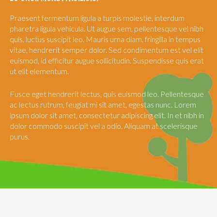
Praesent fermentum ligula a turpis molestie, interdum
pharetra ligula vehicula. Ut augue sem, pellentesque vel nibh
quis, luctus suscipit leo. Mauris urna diam, fringilla in tempus
vitae, hendrerit semper dolor. Sed condimentum est vel elit
euismod, id efficitur augue sollicitudin. Suspendisse quis erat
ut elit elementum.
Fusce eget hendrerit lectus, quis euismod leo. Pellentesque
ac lectus rutrum, feugiat mi sit amet, egestas nunc. Lorem
ipsum dolor sit amet, consectetur adipiscing elit. In et nibh in
dolor commodo suscipit vel a odio. Aliquam at scelerisque
purus.