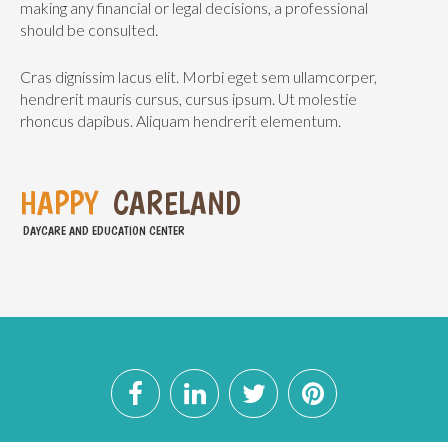
making any financial or legal decisions, a professional
should be consulted.
Cras dignissim lacus elit. Morbi eget sem ullamcorper,
hendrerit mauris cursus, cursus ipsum. Ut molestie
rhoncus dapibus. Aliquam hendrerit elementum.
H
A
P
P
Y
C
A
R
E
L
A
N
D
DAYCARE AND EDUCATION CENTER