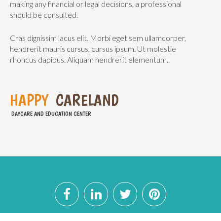
making any financial or legal decisions, a professional
should be consulted.
Cras dignissim lacus elit. Morbi eget sem ullamcorper,
hendrerit mauris cursus, cursus ipsum. Ut molestie
rhoncus dapibus. Aliquam hendrerit elementum.
H
A
P
P
Y
C
A
R
E
L
A
N
D
DAYCARE AND EDUCATION CENTER