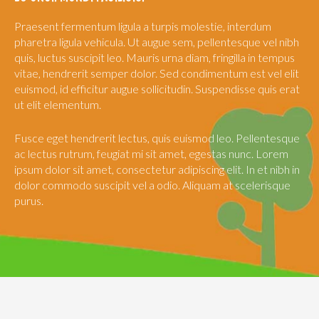
Praesent fermentum ligula a turpis molestie, interdum
pharetra ligula vehicula. Ut augue sem, pellentesque vel nibh
quis, luctus suscipit leo. Mauris urna diam, fringilla in tempus
vitae, hendrerit semper dolor. Sed condimentum est vel elit
euismod, id efficitur augue sollicitudin. Suspendisse quis erat
ut elit elementum.
Fusce eget hendrerit lectus, quis euismod leo. Pellentesque
ac lectus rutrum, feugiat mi sit amet, egestas nunc. Lorem
ipsum dolor sit amet, consectetur adipiscing elit. In et nibh in
dolor commodo suscipit vel a odio. Aliquam at scelerisque
purus.