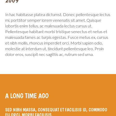
2009
Contacts
In hac habitasse platea dictumst. Donec pellentesque lectus
mi, porttitor semper lorem venenatis sit amet. Quisque
lobortis enim tellus, ac malesuada lectus cursus ut.
Pellentesque habitant morbi tristique senectus et netus et
malesuada fames ac turpis egestas. Fusce metus ex, cursus
et nibh mollis, rhoncus imperdiet orci. Morbi sapien odio,
molestie at interdum ut, tincidunt pellentesque leo. Proin
dolor eros, suscipit nec sagittis ac, rutrum sed urna.
A
LONG
TIME
AGO
SED NIBH MASSA, CONSEQUAT ET FACILISIS ID, COMMODO
EU ORCI. MORBI FACILISIS.