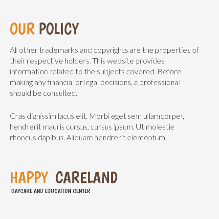
OUR
POLICY
All other trademarks and copyrights are the properties of
their respective holders. This website provides
information related to the subjects covered. Before
making any financial or legal decisions, a professional
should be consulted.
Cras dignissim lacus elit. Morbi eget sem ullamcorper,
hendrerit mauris cursus, cursus ipsum. Ut molestie
rhoncus dapibus. Aliquam hendrerit elementum.
H
A
P
P
Y
C
A
R
E
L
A
N
D
DAYCARE AND EDUCATION CENTER