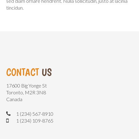
sed diam ornare hendrerit. Nulla sollicitudin, justo at lacinia
tincidun.
CONTACT
US
17600 Big Yonge St
Toronto, M2R 3N8
Canada
1 (234) 567-8910
1 (234) 109-8765