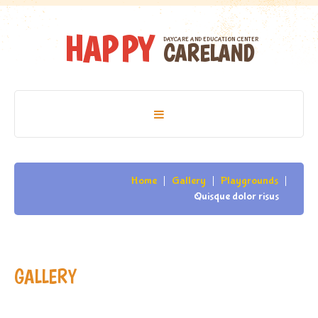
H
A
P
P
Y
DAYCARE AND EDUCATION CENTER
C
A
R
E
L
A
N
D
Home
Home
Gallery
Playgrounds
Quisque dolor risus
Pages
About
Gallery
GALLERY
Blog