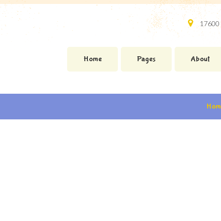
17600 
Home
Pages
About
Hom