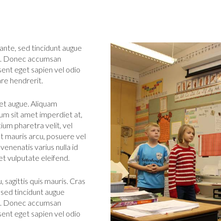
ante, sed tincidunt augue
us. Donec accumsan
sent eget sapien vel odio
are hendrerit.
eget augue. Aliquam
dum sit amet imperdiet at,
ium pharetra velit, vel
Ut mauris arcu, posuere vel
venenatis varius nulla id
et vulputate eleifend.
sagittis quis mauris. Cras
 sed tincidunt augue
us. Donec accumsan
sent eget sapien vel odio