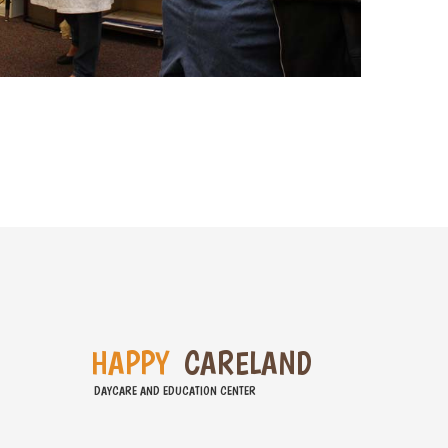
H
A
P
P
Y
C
A
R
E
L
A
N
D
DAYCARE AND EDUCATION CENTER