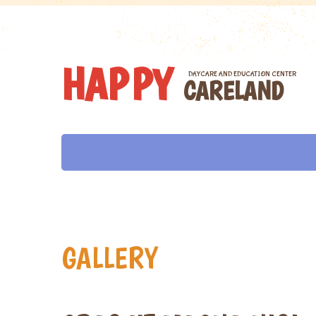
H
A
P
P
Y
DAYCARE AND EDUCATION CENTER
C
A
R
E
L
A
N
D
GALLERY