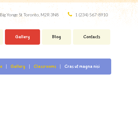
Big Yonge St Toronto, M2R 3N8
1 (234) 567-8910
Gallery
Blog
Contacts
e
Gallery
Classrooms
Cras ut magna nisi