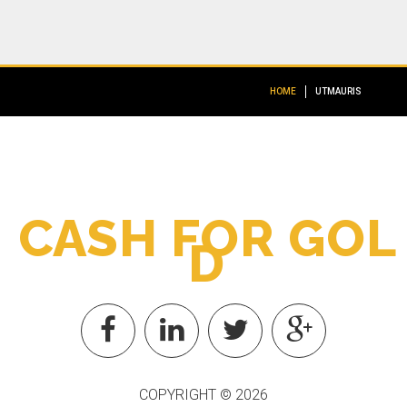
HOME
UTMAURIS
C
A
S
H
F
O
R
G
O
L
D
COPYRIGHT ©
2026