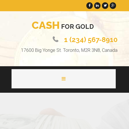
C
A
S
H
F
O
R
G
O
L
D
1 (234) 567-8910
17600 Big Yonge St. Toronto, M2R 3N8, Canada
HOME
ABOUT
PAGES