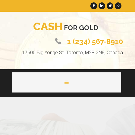
C
A
S
H
F
O
R
G
O
L
D
1 (234) 567-8910
17600 Big Yonge St. Toronto, M2R 3N8, Canada
HOME
ABOUT
PAGES