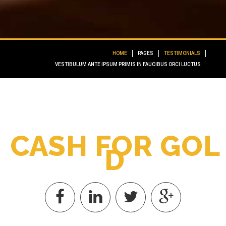
HOME
PAGES
TESTIMONIALS
VESTIBULUM ANTE IPSUM PRIMIS IN FAUCIBUS ORCI LUCTUS
C
A
S
H
F
O
R
G
O
L
D