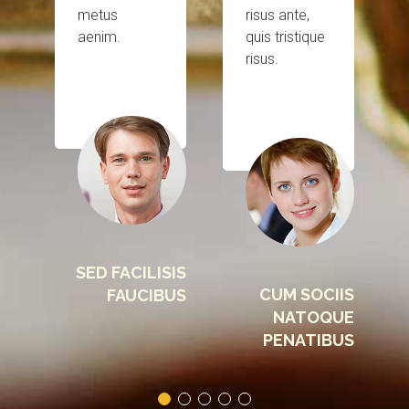
metus
risus ante,
aenim.
quis tristique
risus.
SED FACILISIS
CUM SOCIIS
FAUCIBUS
NATOQUE
PENATIBUS