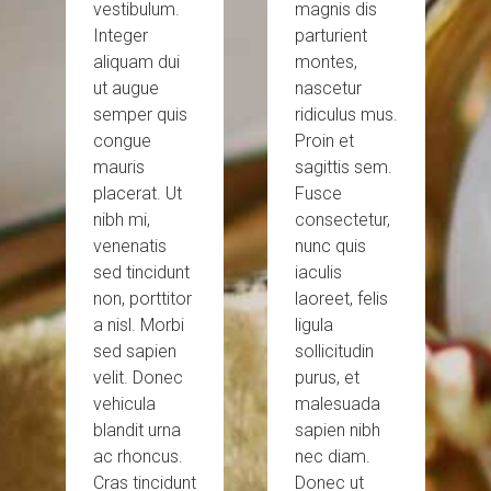
vestibulum.
magnis dis
Integer
parturient
aliquam dui
montes,
ut augue
nascetur
semper quis
ridiculus mus.
congue
Proin et
mauris
sagittis sem.
placerat. Ut
Fusce
nibh mi,
consectetur,
venenatis
nunc quis
sed tincidunt
iaculis
non, porttitor
laoreet, felis
a nisl. Morbi
ligula
sed sapien
sollicitudin
velit. Donec
purus, et
vehicula
malesuada
blandit urna
sapien nibh
ac rhoncus.
nec diam.
Cras tincidunt
Donec ut