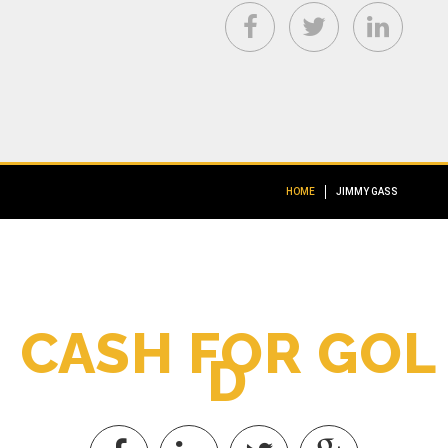
HOME
JIMMY GASS
C
A
S
H
F
O
R
G
O
L
D