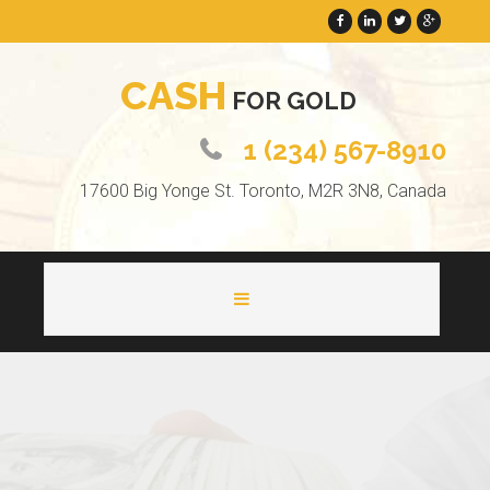
C
A
S
H
F
O
R
G
O
L
D
1 (234) 567-8910
17600 Big Yonge St. Toronto, M2R 3N8, Canada
HOME
ABOUT
PAGES