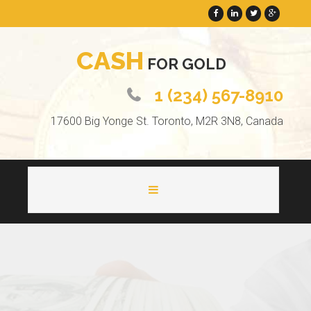
C
A
S
H
F
O
R
G
O
L
D
1 (234) 567-8910
17600 Big Yonge St. Toronto, M2R 3N8, Canada
HOME
ABOUT
PAGES