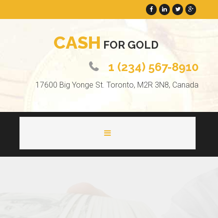
C
A
S
H
F
O
R
G
O
L
D
1 (234) 567-8910
17600 Big Yonge St. Toronto, M2R 3N8, Canada
HOME
ABOUT
PAGES