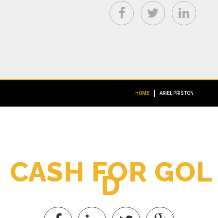
HOME
ARIEL PRISTON
C
A
S
H
F
O
R
G
O
L
D