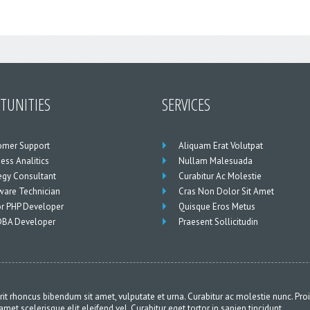
TUNITIES
SERVICES
omer Support
Aliquam Erat Volutpat
ess Analitics
Nullam Malesuada
egy Consultant
Curabitur Ac Molestie
ware Technician
Cras Non Dolor Sit Amet
or PHP Developer
Quisque Eros Metus
DBA Developer
Praesent Sollicitudin
 rhoncus bibendum sit amet, vulputate et urna. Curabitur ac molestie nunc. Pro
amet scelerisque elit eleifend vel. Curabitur eget tortor in sapien tincidunt.