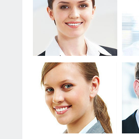
Duis dignissim congue odio, in
D
tempor orci vehicula eu. Praesent
tem
JESSICA
PRISTON
Proin a pharetra nulla. Aenean
P
congue dui vel lacus scelerisque
co