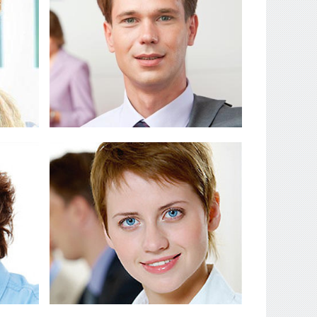
in
Duis dignissim congue odio, in
sent
tempor orci vehicula eu. Praesent
AMBER
PRISTON
an
Cras faucibus convallis nisi, sed
que
mattis risus suscipit nec. Aenean