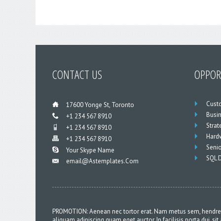
CONTACT
US
OPPOR
Cust
___
17600 Yonge St, Toronto
Busin
___
+1 234 567 8910
Strat
___
+1 234 567 8910
Hard
___
+1 234 567 8910
Seni
___
Your Skype Name
SQL 
Email@astemplates.com
___
PROMOTION: Aenean nec tortor erat. Nam metus sem, hendrerit
aliquam adipiscing quam eget auctor. In facilisis porta dui, sit 