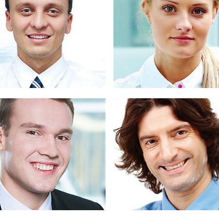
uis dignissim congue odio, in
Duis dignissim congue odio, 
por orci vehicula eu. Praesent
tempor orci vehicula eu. Prae
JOHN
KLOBS
JIMMY
GASS
roin a pharetra nulla. Aenean
Proin a pharetra nulla. Aene
ngue dui vel lacus scelerisque
congue dui vel lacus sceleris