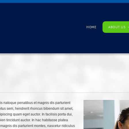
HOME
ABOUT US
iis natoque penatibus et magnis dis parturient
etus sem, hendrerit rhoncus bibendum sit amet,
iscing quam eget auctor. In facilisis porta dui,
apien tincidunt auctor. In hac habitasse platea
 magnis dis parturient montes, nascetur ridiculus