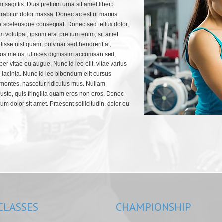
 sagittis. Duis pretium urna sit amet libero
rabitur dolor massa. Donec ac est ut mauris
la scelerisque consequat. Donec sed tellus dolor,
m volutpat, ipsum erat pretium enim, sit amet
ndisse nisl quam, pulvinar sed hendrerit at,
ros metus, ultrices dignissim accumsan sed,
er vitae eu augue. Nunc id leo elit, vitae varius
 lacinia. Nunc id leo bibendum elit cursus
 montes, nascetur ridiculus mus. Nullam
 justo, quis fringilla quam eros non eros. Donec
sum dolor sit amet. Praesent sollicitudin, dolor eu
CLASSES
CHAMPIONSHIP