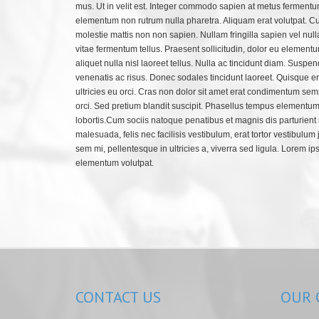
mus. Ut in velit est. Integer commodo sapien at metus fermentum
elementum non rutrum nulla pharetra. Aliquam erat volutpat. Cu
molestie mattis non non sapien. Nullam fringilla sapien vel nul
vitae fermentum tellus. Praesent sollicitudin, dolor eu elementu
aliquet nulla nisl laoreet tellus. Nulla ac tincidunt diam. Suspe
venenatis ac risus. Donec sodales tincidunt laoreet. Quisque e
ultricies eu orci. Cras non dolor sit amet erat condimentum semp
orci. Sed pretium blandit suscipit. Phasellus tempus elementum
lobortis.Cum sociis natoque penatibus et magnis dis parturient
malesuada, felis nec facilisis vestibulum, erat tortor vestibulum
sem mi, pellentesque in ultricies a, viverra sed ligula. Lorem ip
elementum volutpat.
CONTACT
US
OUR