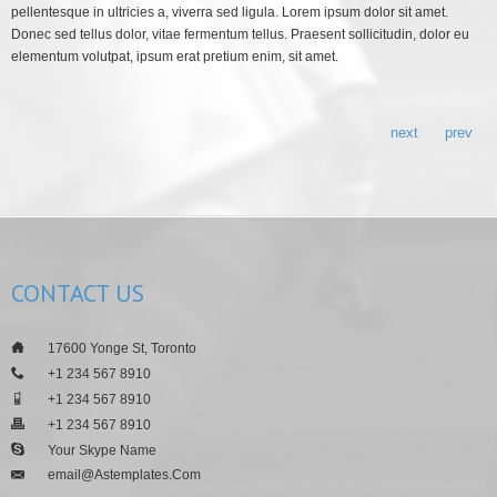
pellentesque in ultricies a, viverra sed ligula. Lorem ipsum dolor sit amet.
Donec sed tellus dolor, vitae fermentum tellus. Praesent sollicitudin, dolor eu
elementum volutpat, ipsum erat pretium enim, sit amet.
next
prev
CONTACT
US
___
17600 Yonge St, Toronto
___
+1 234 567 8910
___
+1 234 567 8910
___
+1 234 567 8910
___
Your Skype Name
Email@astemplates.com
___