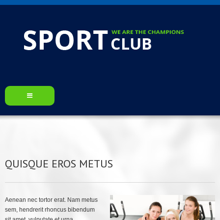
HOME
ABOUT US
QUISQUE EROS METUS
CHAMPIONSHIP
BLOG
Aenean nec tortor erat. Nam metus
CONTACT US
sem, hendrerit rhoncus bibendum
sit amet, vulputate et urna.