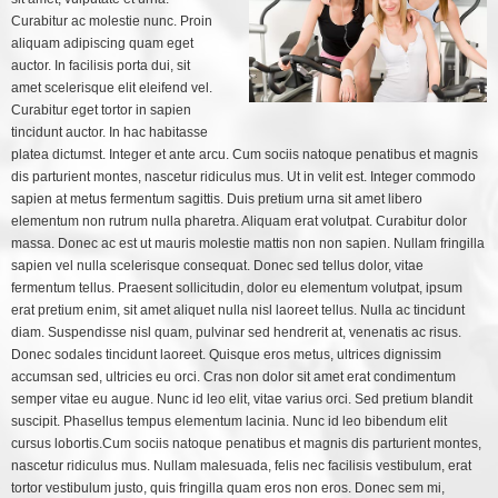
Curabitur ac molestie nunc. Proin
aliquam adipiscing quam eget
auctor. In facilisis porta dui, sit
amet scelerisque elit eleifend vel.
Curabitur eget tortor in sapien
tincidunt auctor. In hac habitasse
platea dictumst. Integer et ante arcu. Cum sociis natoque penatibus et magnis
dis parturient montes, nascetur ridiculus mus. Ut in velit est. Integer commodo
sapien at metus fermentum sagittis. Duis pretium urna sit amet libero
elementum non rutrum nulla pharetra. Aliquam erat volutpat. Curabitur dolor
massa. Donec ac est ut mauris molestie mattis non non sapien. Nullam fringilla
sapien vel nulla scelerisque consequat. Donec sed tellus dolor, vitae
fermentum tellus. Praesent sollicitudin, dolor eu elementum volutpat, ipsum
erat pretium enim, sit amet aliquet nulla nisl laoreet tellus. Nulla ac tincidunt
diam. Suspendisse nisl quam, pulvinar sed hendrerit at, venenatis ac risus.
Donec sodales tincidunt laoreet. Quisque eros metus, ultrices dignissim
accumsan sed, ultricies eu orci. Cras non dolor sit amet erat condimentum
semper vitae eu augue. Nunc id leo elit, vitae varius orci. Sed pretium blandit
suscipit. Phasellus tempus elementum lacinia. Nunc id leo bibendum elit
cursus lobortis.Cum sociis natoque penatibus et magnis dis parturient montes,
nascetur ridiculus mus. Nullam malesuada, felis nec facilisis vestibulum, erat
tortor vestibulum justo, quis fringilla quam eros non eros. Donec sem mi,