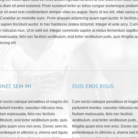
is diam sit amet euismod. Proin euismod tortor ac tellus congue scelerisque preti
or sit amet erat condimentum semper vitae eu augue. Nunc id leo elit, vitae varius 
 Curabitur ac molestie nunc. Proin aliquam adipiscing quam eget auctor. In facilisis p
in sapien tincidunt auctor. In hac habitasse platea dictumst. Integer et ante arcu. C
r ridiculus mus. Ut in velit est. Integer commodo sapien at metus fermentum sagitti
lesuada, felis nec facilisis vestibulum, erat tortor vestibulum justo, quis fringilla
scing elit.
ONEC SEM MI
DUIS EROS RISUS
 sociis natoque penatibus et magnis dis
Cum sociis natoque penatibus et magni
turient montes, nascetur ridiculus mus.
parturient montes, nascetur ridiculus m
lam malesuada, felis nec facilisis
Nullam malesuada, felis nec facilisis
tibulum, erat tortor vestibulum justo, quis
vestibulum, erat tortor vestibulum justo,
ngilla quam eros non eros. Donec sem mi,
fringilla quam eros non eros. Donec se
lentesque in ultricies a, viverra sed ligula.
pellentesque in ultricies a, viverra sed l