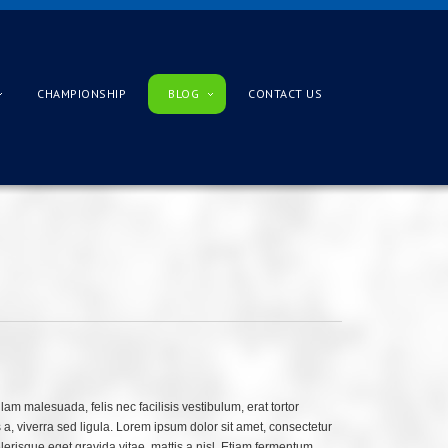
CHAMPIONSHIP
BLOG
CONTACT US
m malesuada, felis nec facilisis vestibulum, erat tortor
 a, viverra sed ligula. Lorem ipsum dolor sit amet, consectetur
celerisque eget gravida vitae, mattis a nisl. Etiam fermentum