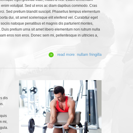
um enim volutpat. Sed ut eros ac diam dapibus commodo. Cras
orci. Sed pretium blandit suscipit. Phasellus tempus elementum
orta dui, sit amet scelerisque elit eleifend vel. Curabitur eget
um sociis natoque penatibus et magnis dis parturient montes,
s. Duis pretium urna sit amet libero elementum non rutrum nulla
 quam eros non eros. Donec sem mi, pellentesque in ultricies a,
read more: nullam fringilla
s dis
us.
 quis
m mi,
igula.