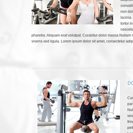
convall
non dol
lacinia.
tortor 
nascetu
pharetra. Aliquam erat volutpat. Curabitur dolor massa.Nullam ma
viverra sed ligula. Lorem ipsum dolor sit amet, consectetur adipi
D
Cum
par
Nul
ves
fri
pel