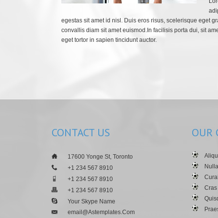
Lor
adi
egestas sit amet id nisl. Duis eros risus, scelerisque eget g
convallis diam sit amet euismod.In facilisis porta dui, sit ame
eget tortor in sapien tincidunt auctor.
CONTACT
US
OUR
Aliqu
___
17600 Yonge St, Toronto
Null
___
+1 234 567 8910
Curab
___
+1 234 567 8910
Cras
___
+1 234 567 8910
Quis
___
Your Skype Name
Praes
Email@astemplates.com
___