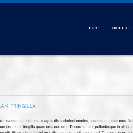
HOME
ABOUT US
AM FRINGILLA
iis natoque penatibus et magnis dis parturient montes, nascetur ridiculus mus. Nulla
lum justo, quis fringilla quam eros non eros. Donec sem mi, pellentesque in ultricies
ng elit. Etiam quis nulla vel eros dictum egestas sit amet id nisl. Duis eros risus, s