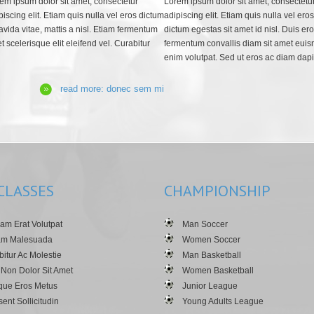
em ipsum dolor sit amet, consectetur
Lorem ipsum dolor sit amet, consectetu
piscing elit. Etiam quis nulla vel eros dictum
adipiscing elit. Etiam quis nulla vel eros
ravida vitae, mattis a nisl. Etiam fermentum
dictum egestas sit amet id nisl. Duis ero
t scelerisque elit eleifend vel. Curabitur
fermentum convallis diam sit amet euis
enim volutpat. Sed ut eros ac diam da
read more: donec sem mi
CLASSES
CHAMPIONSHIP
am Erat Volutpat
Man Soccer
am Malesuada
Women Soccer
itur Ac Molestie
Man Basketball
 Non Dolor Sit Amet
Women Basketball
que Eros Metus
Junior League
ent Sollicitudin
Young Adults League