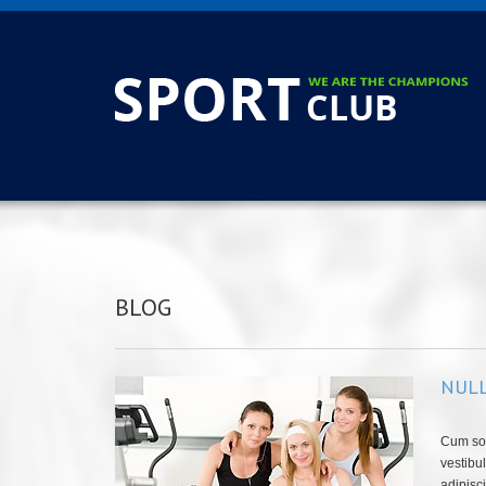
BLOG
NULL
Cum soc
vestibu
adipisci