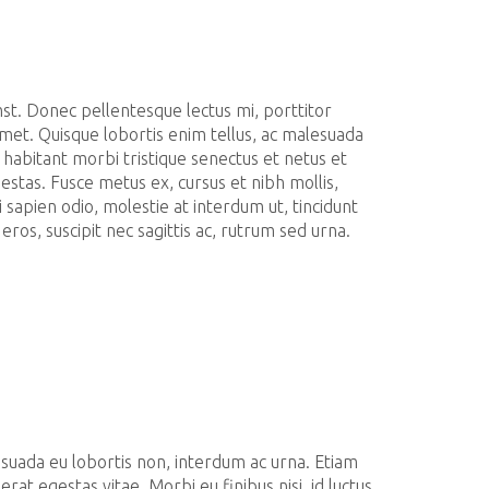
mst. Donec pellentesque lectus mi, porttitor
met. Quisque lobortis enim tellus, ac malesuada
 habitant morbi tristique senectus et netus et
stas. Fusce metus ex, cursus et nibh mollis,
 sapien odio, molestie at interdum ut, tincidunt
eros, suscipit nec sagittis ac, rutrum sed urna.
uada eu lobortis non, interdum ac urna. Etiam
 erat egestas vitae. Morbi eu finibus nisi, id luctus