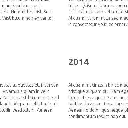
a mauris pulvinar quis.
tellus. Quisque lobortis sodal
 vel. Nunc ut leo nisl. Sed
facilisis in. Nullam vel tortor
is. Vestibulum non ex varius,
Aliquam rutrum nulla sed maur
in consectetur velit, ac ornar
2014
estas ut egestas et, interdum
Aliquam maximus nibh ac magn
m. Vivamus a quam in velit
tristique aliquam dui. Nam eget
s. Nullam vestibulum risus sed
lorem. Fusce quam sem, laoree
andit. Aliquam sollicitudin nisl
taciti sociosqu ad litora tor
citudin vestibulum. Aenean
Aenean id dolor quis neque ph
condimentum ipsum non dui.