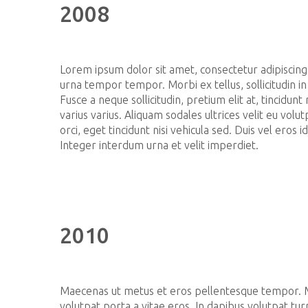
2008
Lorem ipsum dolor sit amet, consectetur adipiscing 
urna tempor tempor. Morbi ex tellus, sollicitudin in
Fusce a neque sollicitudin, pretium elit at, tincidunt
varius varius. Aliquam sodales ultrices velit eu vol
orci, eget tincidunt nisi vehicula sed. Duis vel eros 
Integer interdum urna et velit imperdiet.
2010
Maecenas ut metus et eros pellentesque tempor. 
volutpat porta a vitae eros. In dapibus volutpat tur