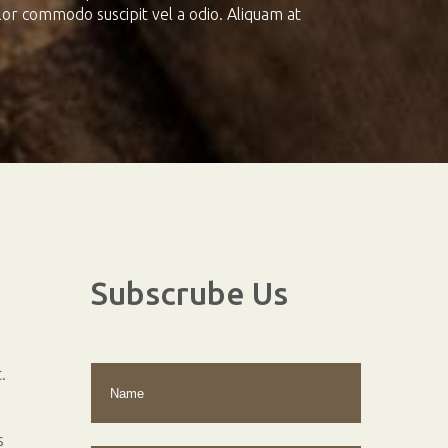
dolor commodo suscipit vel a odio. Aliquam at
Subscrube
Us
.
s