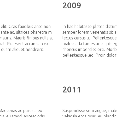
2009
elit. Cras faucibus ante non
In hac habitasse platea dictu
 ante ac, ultrices pharetra mi.
semper lorem venenatis sit a
 mauris. Mauris finibus nulla at
lectus cursus ut. Pellentesque
utpat. Praesent accumsan ex
malesuada fames ac turpis ege
id quam aliquet hendrerit.
rhoncus imperdiet orci. Morbi
pellentesque leo. Proin dolor 
2011
Maecenas ac purus a ex
Suspendisse sem augue, males
pis, euismod laoreet odio
vehicula eros risus, eu blandit