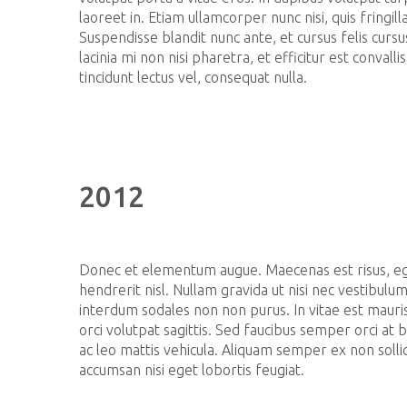
laoreet in. Etiam ullamcorper nunc nisi, quis fringill
Suspendisse blandit nunc ante, et cursus felis cursus
lacinia mi non nisi pharetra, et efficitur est convall
tincidunt lectus vel, consequat nulla.
2012
Donec et elementum augue. Maecenas est risus, eg
hendrerit nisl. Nullam gravida ut nisi nec vestibulu
interdum sodales non non purus. In vitae est mauri
orci volutpat sagittis. Sed faucibus semper orci at bl
ac leo mattis vehicula. Aliquam semper ex non solli
accumsan nisi eget lobortis feugiat.