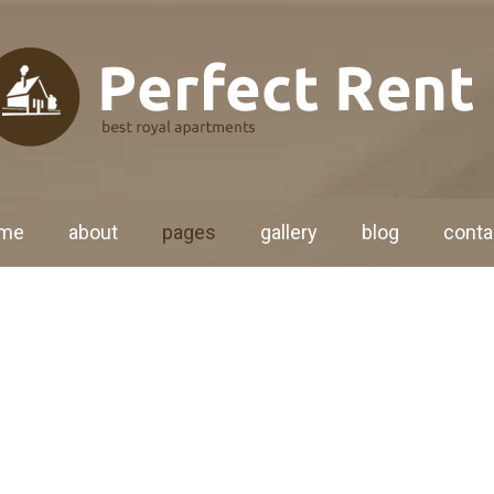
me
about
pages
gallery
blog
conta