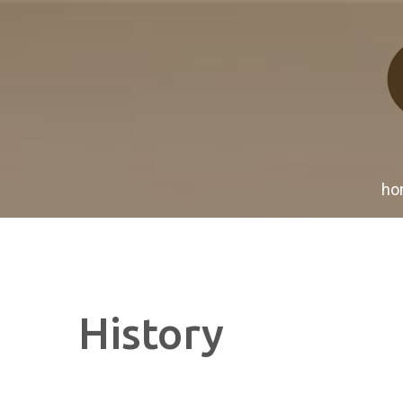
ho
History