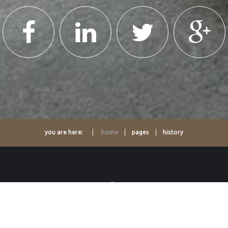
you are here:
home
pages
history
PERFECT RENT
COPYRIGHT ©
2026