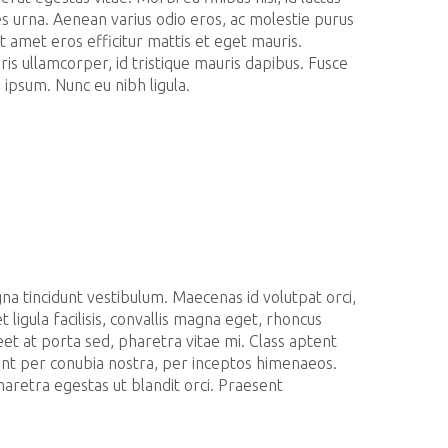
es urna. Aenean varius odio eros, ac molestie purus
 sit amet eros efficitur mattis et eget mauris.
is ullamcorper, id tristique mauris dapibus. Fusce
e ipsum. Nunc eu nibh ligula.
a tincidunt vestibulum. Maecenas id volutpat orci,
 ligula facilisis, convallis magna eget, rhoncus
t at porta sed, pharetra vitae mi. Class aptent
quent per conubia nostra, per inceptos himenaeos.
aretra egestas ut blandit orci. Praesent