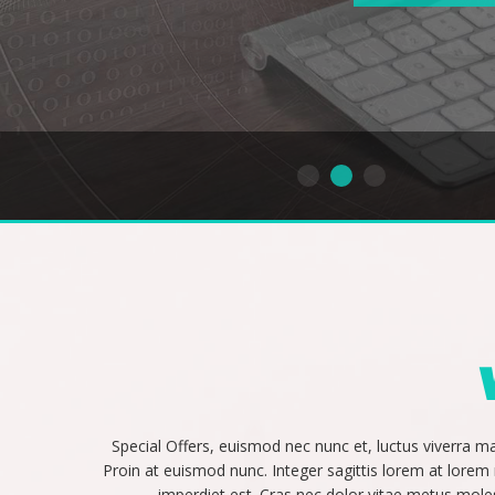
Special Offers, euismod nec nunc et, luctus viverra 
Proin at euismod nunc. Integer sagittis lorem at lorem r
imperdiet est. Cras nec dolor vitae metus molest