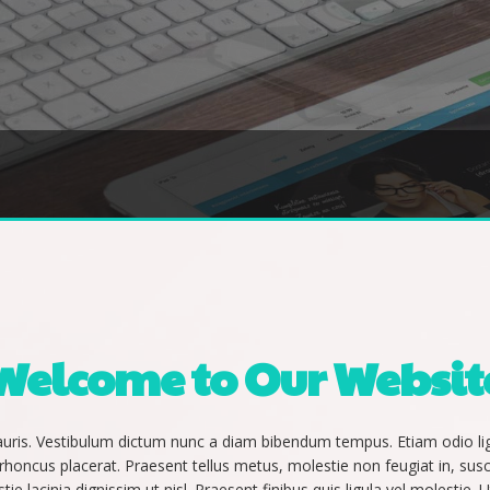
Welcome
to
Our
Websit
mauris. Vestibulum dictum nunc a diam bibendum tempus. Etiam odio li
honcus placerat. Praesent tellus metus, molestie non feugiat in, susci
ie lacinia dignissim ut nisl. Praesent finibus quis ligula vel molestie.