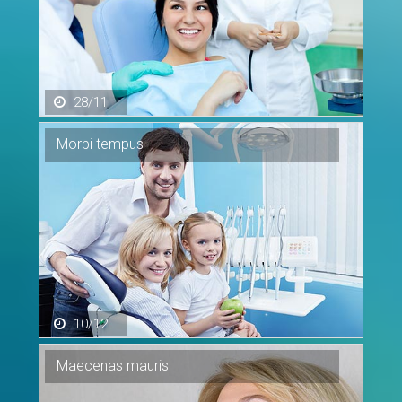
28/11
Morbi
tempus
10/12
Maecenas
mauris