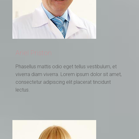
Ariel Priston
Phasellus mattis odio eget tellus vestibulum, et
viverra diam viverra. Lorem ipsum dolor sit amet,
consectetur adipiscing elit placerat tincidunt
lectus.