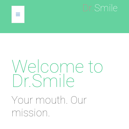
D
r
.
S
m
i
l
e
Home
About
Welcome
to
Services
Dr.Smile
Gallery
For Patients
Your mouth. Our
Contacts
mission.