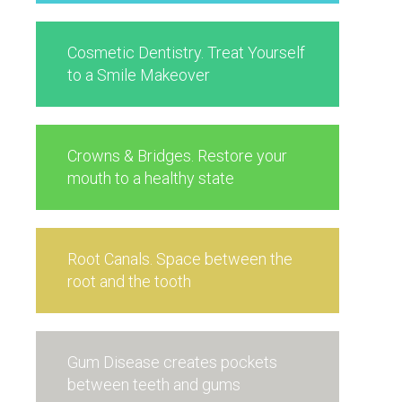
Cosmetic Dentistry. Treat Yourself
to a Smile Makeover
Crowns & Bridges. Restore your
mouth to a healthy state
Root Canals. Space between the
root and the tooth
Gum Disease creates pockets
between teeth and gums