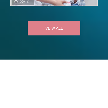
22/10
VEIW ALL