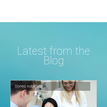
Latest
from
the
Blog
Donec
vulputate