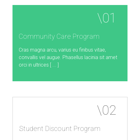
Community
Care
Program
Cras magna arcu, varius eu finibus vitae,
convallis vel augue. Phasellus lacinia sit amet
orci in ultrices [ ... ]
Student
Discount
Program