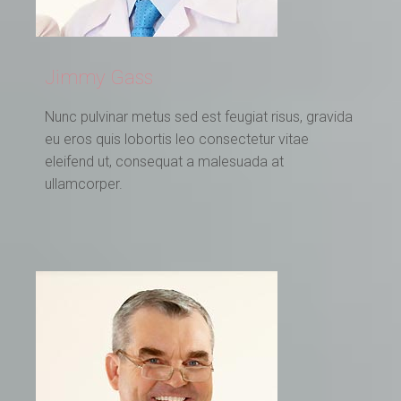
Jimmy Gass
Nunc pulvinar metus sed est feugiat risus, gravida
eu eros quis lobortis leo consectetur vitae
eleifend ut, consequat a malesuada at
ullamcorper.