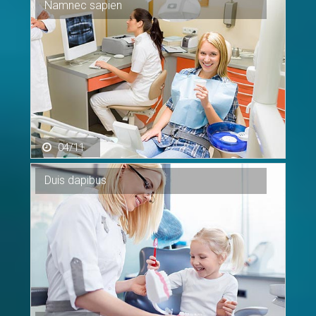
Namnec
sapien
04/11
Duis
dapibus