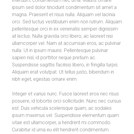
interdum, condimentum nec urna. Mauris ornare
ipsum sed dolor tincidunt condimentum sit amet a
magna. Praesent et risus nulla. Aliquam vel lacinia
orci. Sed luctus vestibulum enim non rutrum. Aliquam
pellentesque orci in ex venenatis semper dignissim
at lectus. Nulla gravida orci libero, ac laoreet nisi
ullamcorper vel. Nam at accumsan eros, ac pulvinar
nulla. Ut in ipsum mauris. Pellentesque pulvinar
sapien nisl, id porttitor neque pretium ac.
Suspendisse sagittis facilisis libero, in fringilla turpis.
Aliquam erat volutpat. Ut tellus justo, bibendum in
nibh eget, egestas ornare enim.
Integer et varius nunc. Fusce laoreet eros nec risus
posuere, id lobortis orci sollicitudin. Nunc nec cursus
est. Duis vehicula scelerisque quam, ac sodales
ipsum maximus vel. Suspendisse elementum quam
vitae est ullamcorper, a hendrerit mi commodo.
Curabitur id urna eu elit hendrerit condimentum.