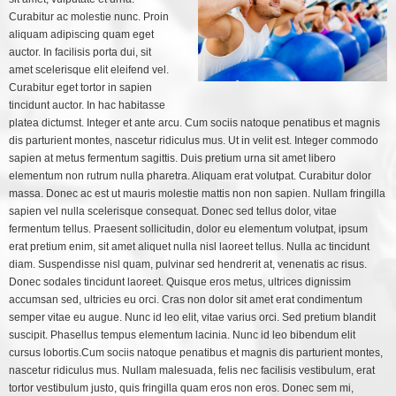
Curabitur ac molestie nunc. Proin
aliquam adipiscing quam eget
auctor. In facilisis porta dui, sit
amet scelerisque elit eleifend vel.
Curabitur eget tortor in sapien
tincidunt auctor. In hac habitasse
platea dictumst. Integer et ante arcu. Cum sociis natoque penatibus et magnis
dis parturient montes, nascetur ridiculus mus. Ut in velit est. Integer commodo
sapien at metus fermentum sagittis. Duis pretium urna sit amet libero
elementum non rutrum nulla pharetra. Aliquam erat volutpat. Curabitur dolor
massa. Donec ac est ut mauris molestie mattis non non sapien. Nullam fringilla
sapien vel nulla scelerisque consequat. Donec sed tellus dolor, vitae
fermentum tellus. Praesent sollicitudin, dolor eu elementum volutpat, ipsum
erat pretium enim, sit amet aliquet nulla nisl laoreet tellus. Nulla ac tincidunt
diam. Suspendisse nisl quam, pulvinar sed hendrerit at, venenatis ac risus.
Donec sodales tincidunt laoreet. Quisque eros metus, ultrices dignissim
accumsan sed, ultricies eu orci. Cras non dolor sit amet erat condimentum
semper vitae eu augue. Nunc id leo elit, vitae varius orci. Sed pretium blandit
suscipit. Phasellus tempus elementum lacinia. Nunc id leo bibendum elit
cursus lobortis.Cum sociis natoque penatibus et magnis dis parturient montes,
nascetur ridiculus mus. Nullam malesuada, felis nec facilisis vestibulum, erat
tortor vestibulum justo, quis fringilla quam eros non eros. Donec sem mi,