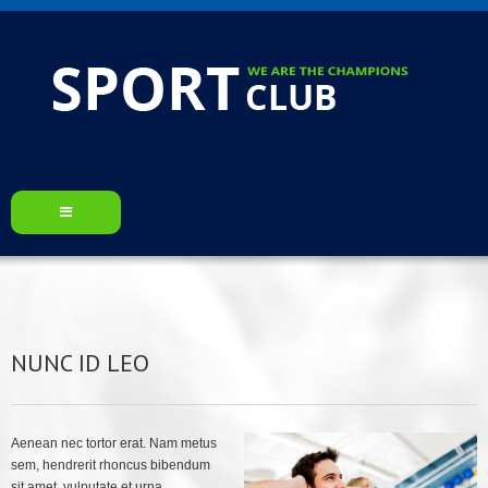
HOME
ABOUT US
NUNC ID LEO
CHAMPIONSHIP
BLOG
Aenean nec tortor erat. Nam metus
CONTACT US
sem, hendrerit rhoncus bibendum
sit amet, vulputate et urna.