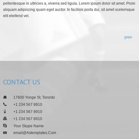
pellentesque in ultricies a, viverra sed ligula. Lorem ipsum dolor sit amet. Proin
aliquam adipiscing quam eget auctor. In facilisis porta dui, sit amet scelerisque
elit eleifend vel.
prev
CONTACT
US
___
17600 Yonge St, Toronto
___
+1 234 567 8910
___
+1 234 567 8910
___
+1 234 567 8910
___
Your Skype Name
Email@astemplates.com
___