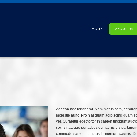
HOME
ABOUT US
Aenean nec tortor erat. Nam metus sem, hendrerit
molestie nunc. Proin aliquam adipiscing quam eget 
vel. Curabitur eget tortor in sapien tincidunt auct
sociis natoque penatibus et magnis dis parturient 
commodo sapien at metus fermentum sagittis. Dui