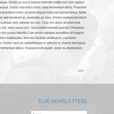
 massa. Donec ac est ut mauris molestie mattis non non sapien.
sequat. Donec sed tellus dolor, vitae fermentum tellus. Praesent
at pretium enim, sit amet aliquet nulla nisl laoreet tellus. Nulla
r sed hendrerit at, venenatis ac risus. Donec sodales tincidunt
ccumsan sed, ultricies eu orci. Cras non dolor sit amet erat
it, vitae varius orci. Sed pretium blandit suscipit. Phasellus
elit cursus lobortis.Cum sociis natoque penatibus et magnis
lam malesuada, felis nec facilisis vestibulum, erat tortor
s. Donec sem mi, pellentesque in ultricies a, viverra sed ligula.
e fermentum tellus. Praesent sollicitudin, dolor eu elementum
next
OUR
NEWSLETTERS