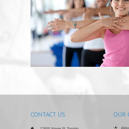
CONTACT
US
OUR
Aliqu
___
17600 Yonge St, Toronto