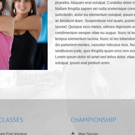
pharetra. Aliquam erat volutpat. Curabitur dolor
Nullam fringilla sapien vel nulla scelerisque con
sollicitudin, dolor eu elementum volutpat, ipsum er
ac tincidunt diam. Suspendisse nisl quam, pulvina
laoreet. Quisque eros metus, ultrices dignissim a
condimentum semper vitae eu augue. Nunc id leo el
tempus elementum lacinia. Nunc id leo bibendum 
dis parturient montes, nascetur ridiculus mus. Nul
vestibulum justo, quis fringilla quam eros non ero
Lorem ipsum dolor sit amet sed tellus dolor, vita
volutpat, ipsum erat pretium enim.
CLASSES
CHAMPIONSHIP
am Erat Volutpat
Man Soccer