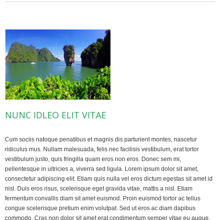
NUNC IDLEO ELIT VITAE
Cum sociis natoque penatibus et magnis dis parturient montes, nascetur
ridiculus mus. Nullam malesuada, felis nec facilisis vestibulum, erat tortor
vestibulum justo, quis fringilla quam eros non eros. Donec sem mi,
pellentesque in ultricies a, viverra sed ligula. Lorem ipsum dolor sit amet,
consectetur adipiscing elit. Etiam quis nulla vel eros dictum egestas sit amet id
nisl. Duis eros risus, scelerisque eget gravida vitae, mattis a nisl. Etiam
fermentum convallis diam sit amet euismod. Proin euismod tortor ac tellus
congue scelerisque pretium enim volutpat. Sed ut eros ac diam dapibus
commodo. Cras non dolor sit amet erat condimentum semper vitae eu augue.