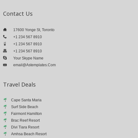
Contact
Us
___
17600 Yonge St, Toronto
___
+1 234 567 8910
___
+1 234 567 8910
___
+1 234 567 8910
___
Your Skype Name
Email@astemplates.com
___
Travel
Deals
Cape Santa Maria
Surf Side Beach
Fairmont Hamilton
Brac Reef Resort
Divi Tiara Resort
Amhsa Beach Resort