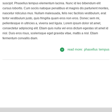
suscipit. Phasellus tempus elementum lacinia. Nunc id leo bibendum elit
cursus lobortis. Cum sociis natoque penatibus et magnis dis parturient montes,
nascetur ridiculus mus. Nullam malesuada, felis nec facilisis vestibulum, erat
tortor vestibulum justo, quis fringilla quam eros non eros. Donec sem mi,
pellentesque in ultricies a, viverra sed ligula. Lorem ipsum dolor sit amet,
consectetur adipiscing elit. Etiam quis nulla vel eros dictum egestas sit amet id
nisl. Duis eros risus, scelerisque eget gravida vitae, mattis a nisl. Etiam
fermentum convallis diam.
read more: phasellus tempus