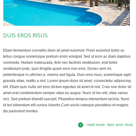
DUIS EROS RISUS
Etiam fermentum convallis diam sit amet euismod. Proin euismod tortor ac
tellus congue scelerisque pretium enim volutpat. Sed ut eros ac diam dapibus
commodo. Nullam malesuada, felis nec facilisis vestibulum, erat tortor
vestibulum justo, quis fringilla quam eros non eros. Donec sem mi,
pellentesque in ultricies a, viverra sed ligula. Duis eros risus, scelerisque eget
gravida vitae, mattis a nisl. Lorem ipsum dolor sit amet, consectetur adipiscing
elit. Etiam quis nulla vel eros dictum egestas sit amet id nisl. Cras non dolor sit
amet erat condimentum semper vitae eu augue. Nunc id leo elit, vitae varius
orci. Sed pretium blandit suscipit. Phasellus tempus elementum lacinia. Nunc
id leo bibendum elit cursus lobortis.Cum sociis natoque penatibus et magnis
dis parturient montes.
read more: duis eros risus