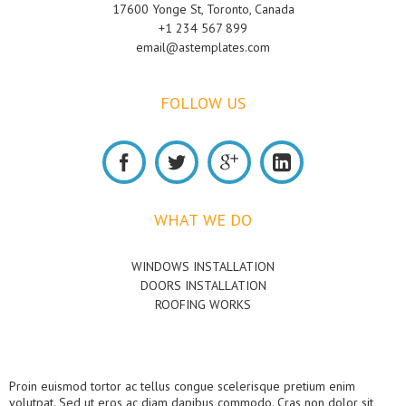
17600 Yonge St, Toronto, Canada
+1 234 567 899
email@astemplates.com
FOLLOW
US
FACEBOOK
TWITTER
GOOGLE
LINKEDIN
WHAT
WE
DO
WINDOWS INSTALLATION
DOORS INSTALLATION
ROOFING WORKS
Proin euismod tortor ac tellus congue scelerisque pretium enim
volutpat. Sed ut eros ac diam dapibus commodo. Cras non dolor sit