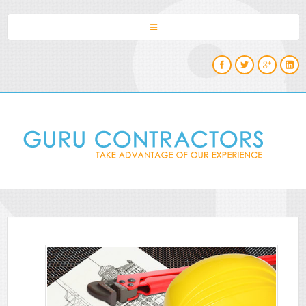
HOME
Facebook
Twitter
Google
Linked
ABOUT
PROJECTS
BLOG
CONTACTS