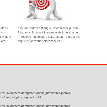
eleris
Aliquam sedora est augue, vitaem suscipit sem.
na
Aliquam vulputate elit acquam tristique sit amet.
e, vitaem
Praesento ina posuere felis. Aliquam sedora est
quam.
augue, vitaem suscipit consectetur.
urce in
/home/astemplates/public_html/demo/joomla-
lus/mod_sigplus.php
on line
69
urce in
/home/astemplates/public_html/demo/joomla-