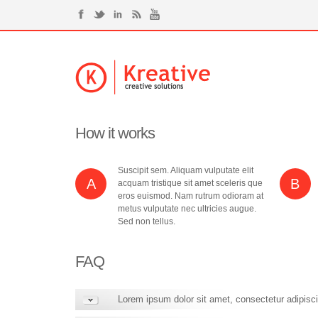
How it works
Suscipit sem. Aliquam vulputate elit
A
B
acquam tristique sit amet sceleris que
eros euismod. Nam rutrum odioram at
metus vulputate nec ultricies augue.
Sed non tellus.
FAQ
Lorem ipsum dolor sit amet, consectetur adipiscin