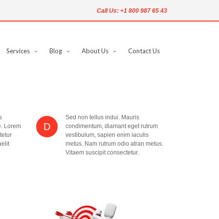
Call Us:
+1 800 987 65 43
Services
Blog
About Us
Contact Us
s
Sed non tellus indui. Mauris
D
e. Lorem
condimentum, diamant eget rutrum
tetur
vestibulum, sapien enim iaculis
elit
metus. Nam rutrum odio atran metus.
Vitaem suscipit consectetur.