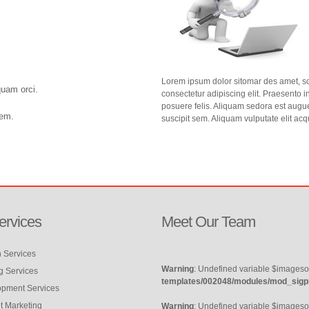
Lorem ipsum dolor sitomar des amet, sc
uam orci.
consectetur adipiscing elit. Praesento i
posuere felis. Aliquam sedora est augu
rem.
suscipit sem. Aliquam vulputate elit ac
ervices
Meet
Our
Team
 Services
Warning
: Undefined variable $imageso
g Services
templates/002048/modules/mod_sigp
pment Services
et Marketing
Warning
: Undefined variable $imageso