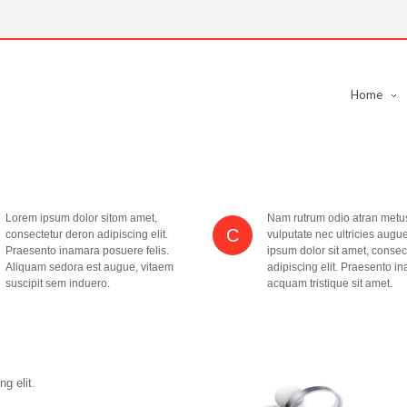
Home
Lorem ipsum dolor sitom amet,
Nam rutrum odio atran metu
C
consectetur deron adipiscing elit.
vulputate nec ultricies augu
Praesento inamara posuere felis.
ipsum dolor sit amet, consec
Aliquam sedora est augue, vitaem
adipiscing elit. Praesento ina
suscipit sem induero.
acquam tristique sit amet.
g elit.