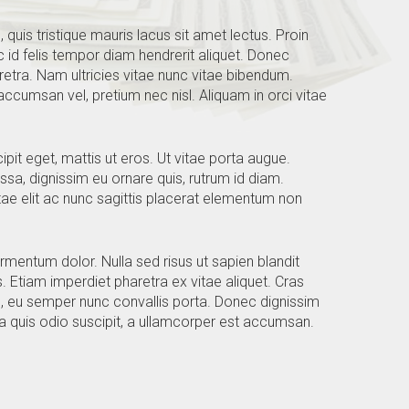
uis tristique mauris lacus sit amet lectus. Proin
 id felis tempor diam hendrerit aliquet. Donec
retra. Nam ultricies vitae nunc vitae bibendum.
cumsan vel, pretium nec nisl. Aliquam in orci vitae
ipit eget, mattis ut eros. Ut vitae porta augue.
a, dignissim eu ornare quis, rutrum id diam.
vitae elit ac nunc sagittis placerat elementum non
rmentum dolor. Nulla sed risus ut sapien blandit
. Etiam imperdiet pharetra ex vitae aliquet. Cras
m, eu semper nunc convallis porta. Donec dignissim
la quis odio suscipit, a ullamcorper est accumsan.