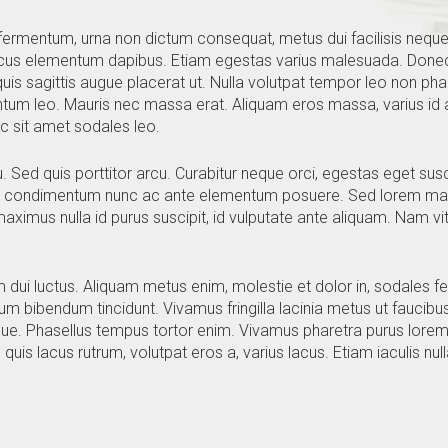
ermentum, urna non dictum consequat, metus dui facilisis neque, q
 lacus elementum dapibus. Etiam egestas varius malesuada. Donec
is sagittis augue placerat ut. Nulla volutpat tempor leo non pha
tum leo. Mauris nec massa erat. Aliquam eros massa, varius id ac
ec sit amet sodales leo.
u. Sed quis porttitor arcu. Curabitur neque orci, egestas eget susc
tur condimentum nunc ac ante elementum posuere. Sed lorem mass
s maximus nulla id purus suscipit, id vulputate ante aliquam. Nam 
dui luctus. Aliquam metus enim, molestie et dolor in, sodales fe
m bibendum tincidunt. Vivamus fringilla lacinia metus ut faucibus
augue. Phasellus tempus tortor enim. Vivamus pharetra purus lore
is lacus rutrum, volutpat eros a, varius lacus. Etiam iaculis nul