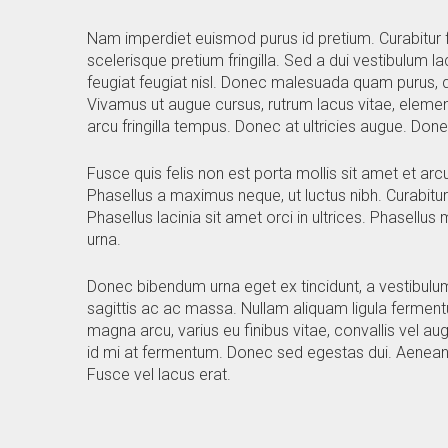
Nam imperdiet euismod purus id pretium. Curabitur f
scelerisque pretium fringilla. Sed a dui vestibulum
feugiat feugiat nisl. Donec malesuada quam purus, qu
Vivamus ut augue cursus, rutrum lacus vitae, elemen
arcu fringilla tempus. Donec at ultricies augue. Don
Fusce quis felis non est porta mollis sit amet et arc
Phasellus a maximus neque, ut luctus nibh. Curabi
Phasellus lacinia sit amet orci in ultrices. Phasellu
urna.
Donec bibendum urna eget ex tincidunt, a vestibulum 
sagittis ac ac massa. Nullam aliquam ligula fermentu
magna arcu, varius eu finibus vitae, convallis vel 
id mi at fermentum. Donec sed egestas dui. Aenean qu
Fusce vel lacus erat.