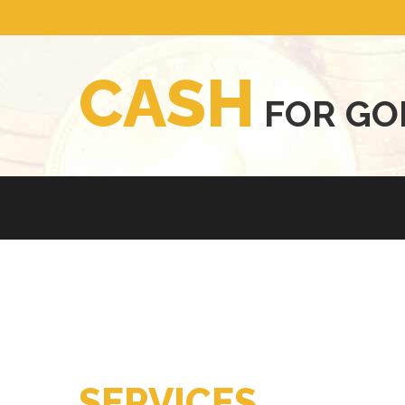
C
A
S
H
F
O
R
G
O
SERVICES