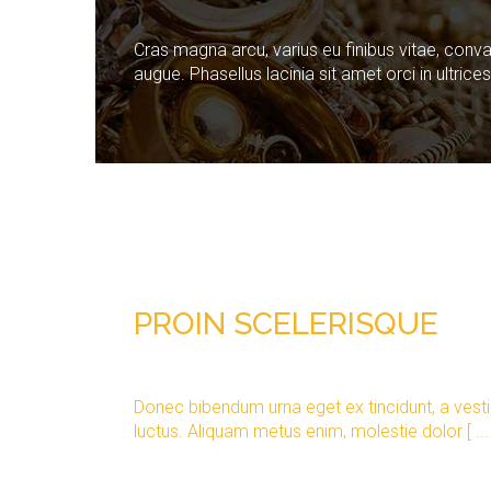
Cras magna arcu, varius eu finibus vitae, conval
augue. Phasellus lacinia sit amet orci in ultrices [
PROIN
SCELERISQUE
Donec bibendum urna eget ex tincidunt, a vest
luctus. Aliquam metus enim, molestie dolor [ ... 