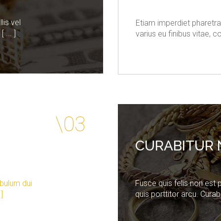
lis vel
Etiam imperdiet pharetra
 ... ]
varius eu finibus vitae, con
CURABITUR
ibulum dui
Fusce quis felis non est 
]
quis porttitor arcu. Curabi