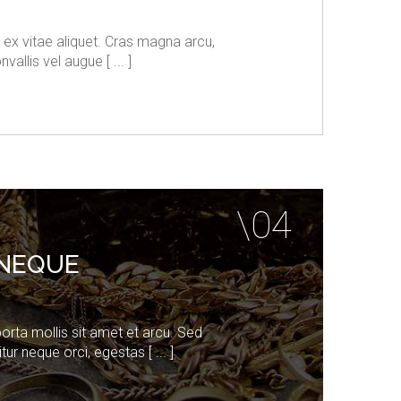
 ex vitae aliquet. Cras magna arcu,
vallis vel augue [ ... ]
NEQUE
porta mollis sit amet et arcu. Sed
tur neque orci, egestas [ ... ]