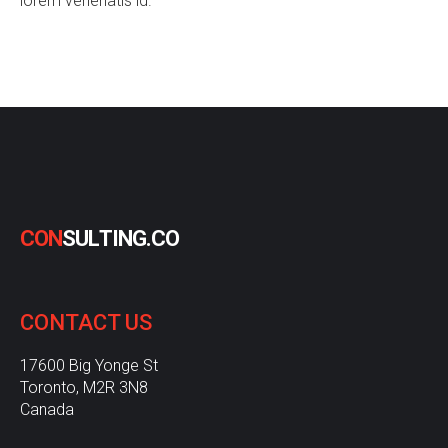
lorem venenatis id.
C
O
N
S
U
L
T
I
N
G
.
C
O
CONTACT
US
17600 Big Yonge St
Toronto, M2R 3N8
Canada