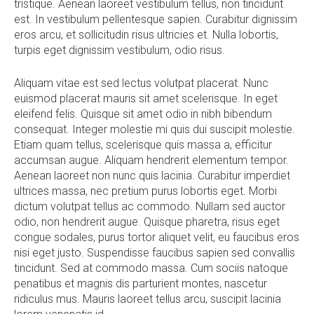
tristique. Aenean laoreet vestibulum tellus, non tincidunt
est. In vestibulum pellentesque sapien. Curabitur dignissim
eros arcu, et sollicitudin risus ultricies et. Nulla lobortis,
turpis eget dignissim vestibulum, odio risus.
Aliquam vitae est sed lectus volutpat placerat. Nunc
euismod placerat mauris sit amet scelerisque. In eget
eleifend felis. Quisque sit amet odio in nibh bibendum
consequat. Integer molestie mi quis dui suscipit molestie.
Etiam quam tellus, scelerisque quis massa a, efficitur
accumsan augue. Aliquam hendrerit elementum tempor.
Aenean laoreet non nunc quis lacinia. Curabitur imperdiet
ultrices massa, nec pretium purus lobortis eget. Morbi
dictum volutpat tellus ac commodo. Nullam sed auctor
odio, non hendrerit augue. Quisque pharetra, risus eget
congue sodales, purus tortor aliquet velit, eu faucibus eros
nisi eget justo. Suspendisse faucibus sapien sed convallis
tincidunt. Sed at commodo massa. Cum sociis natoque
penatibus et magnis dis parturient montes, nascetur
ridiculus mus. Mauris laoreet tellus arcu, suscipit lacinia