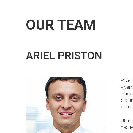
OUR TEAM
ARIEL PRISTON
Phasel
viver
placer
dictum
conse
Ut ti
neque 