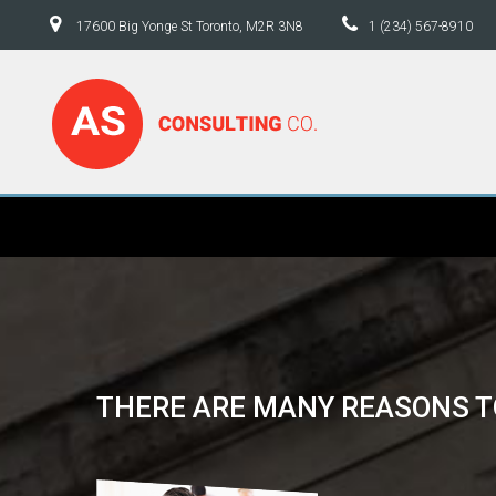
17600 Big Yonge St Toronto, M2R 3N8
1 (234) 567-8910
THERE
ARE
MANY
REASONS
T