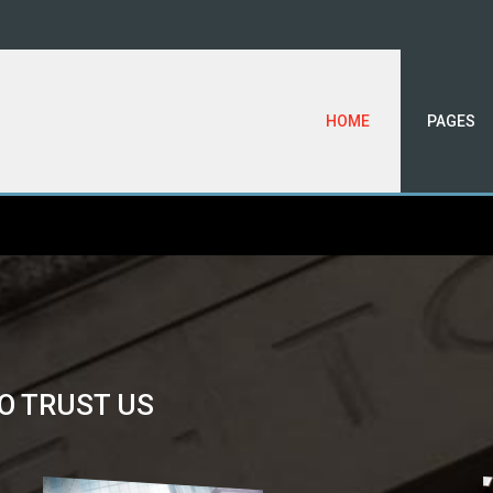
HOME
PAGES
O
TRUST
US