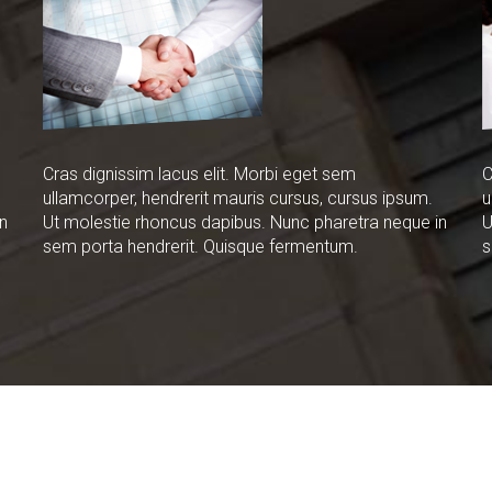
Cras dignissim lacus elit. Morbi eget sem
C
ullamcorper, hendrerit mauris cursus, cursus ipsum.
u
n
Ut molestie rhoncus dapibus. Nunc pharetra neque in
U
sem porta hendrerit. Quisque fermentum.
s