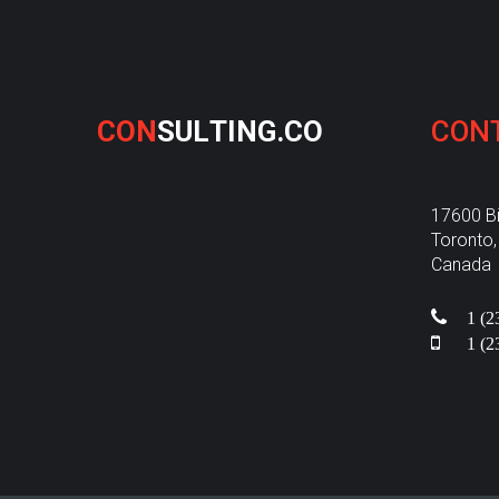
C
O
N
S
U
L
T
I
N
G
.
C
O
CON
17600 B
Toronto
Canada
1 (2
1 (2