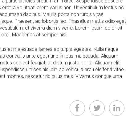
 a purus ultricies pretium at in arcu. Suspendisse posuere
 erat, a volutpat lorem varius non. Ut vestibulum lectus ac
 accumsan dapibus. Mauris porta non turpis vitae
risque. Praesent ac lobortis leo. Phasellus mattis odio eget
 vestibulum, et viverra diam viverra. Lorem ipsum dolor sit
i orci. Maecenas at semper nisl.
netus et malesuada fames ac turpis egestas. Nulla neque
 Cras convallis ante eget nunc finibus malesuada. Aliquam
tus sed est feugiat, at dictum justo porta. Aliquam elit
spendisse ultrices nisl elit, ac vehicula arcu eleifend vitae.
ent montes, nascetur ridiculus mus. Vivamus congue urna