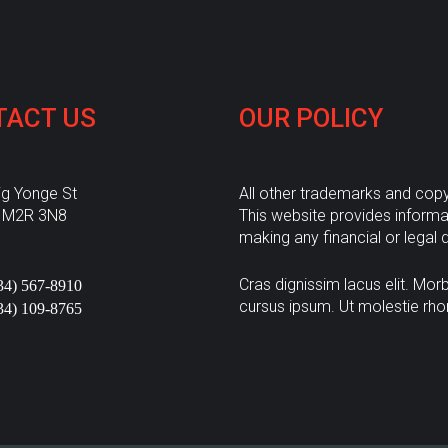
TACT
US
OUR
POLICY
ig Yonge St
All other trademarks and copyr
, M2R 3N8
This website provides informa
making any financial or legal 
Cras dignissim lacus elit. Mor
34) 567-8910
cursus ipsum. Ut molestie rh
34) 109-8765