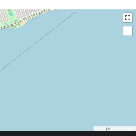
Leaflet
| ©
OpenStreetMap