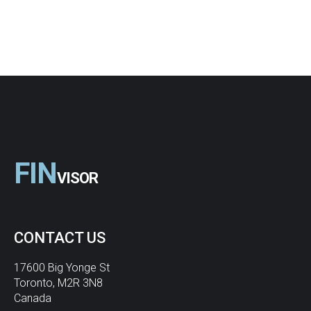
F
I
N
V
I
S
O
R
CONTACT
US
17600 Big Yonge St
Toronto, M2R 3N8
Canada