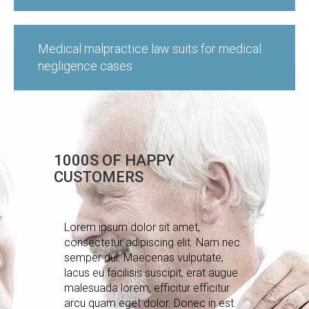
Medical malpractice law suits for medical
negligence cases
1000S
OF
HAPPY
CUSTOMERS
Lorem ipsum dolor sit amet,
consectetur adipiscing elit. Nam nec
semper dui. Maecenas vulputate,
lacus eu facilisis suscipit, erat augue
malesuada lorem, efficitur efficitur
arcu quam eget dolor. Donec in est