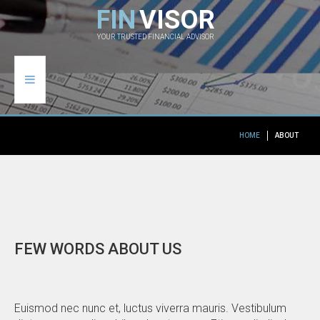
F
I
N
V
I
S
O
R
YOUR TRUSTED FINANCIAL ADVISOR
HOME
HOME
ABOUT
ABOUT
PAGES
GALLERY
FEW
WORDS
ABOUT
US
BLOG
CONTACTS
Euismod nec nunc et, luctus viverra mauris. Vestibulum