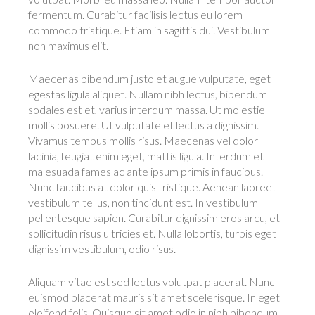
fermentum. Curabitur facilisis lectus eu lorem
commodo tristique. Etiam in sagittis dui. Vestibulum
non maximus elit.
Maecenas bibendum justo et augue vulputate, eget
egestas ligula aliquet. Nullam nibh lectus, bibendum
sodales est et, varius interdum massa. Ut molestie
mollis posuere. Ut vulputate et lectus a dignissim.
Vivamus tempus mollis risus. Maecenas vel dolor
lacinia, feugiat enim eget, mattis ligula. Interdum et
malesuada fames ac ante ipsum primis in faucibus.
Nunc faucibus at dolor quis tristique. Aenean laoreet
vestibulum tellus, non tincidunt est. In vestibulum
pellentesque sapien. Curabitur dignissim eros arcu, et
sollicitudin risus ultricies et. Nulla lobortis, turpis eget
dignissim vestibulum, odio risus.
Aliquam vitae est sed lectus volutpat placerat. Nunc
euismod placerat mauris sit amet scelerisque. In eget
eleifend felis. Quisque sit amet odio in nibh bibendum