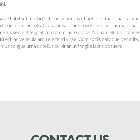
sl.
que habitant morbi tristique senectus et netus et malesuada fames 
id, consequat in felis. Cras convallis ante eget nunc finibus males
metus sed est feugiat, at dictum justo porta. Aliquam elit nisl, cons
nisl elit, ac vehicula arcu eleifend vitae. Cum sociis natoque penatib
mus congue urna ut tellus pulvinar, ut fringilla lacus posuere.
CONTACT
US