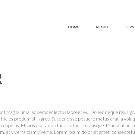
HOME
ABOUT
SERV
R
unt magna urna, ac semper lectus laoreet eu. Donec neque risus, gravi
ltricies pretium at in arcu. Suspendisse posuere metus erat, a volut
dapibus. Mauris porta non turpis vitae scelerisque. Praesent ac lob
m, et viverra diam viverra. Lorem ipsum dolor sit amet, consectetur 