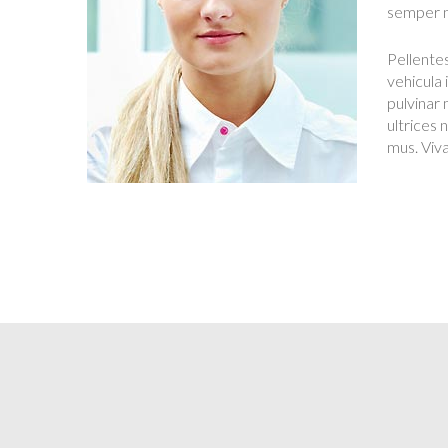
semper ni
Pellentes
vehicula 
pulvinar 
ultrices 
mus. Viva