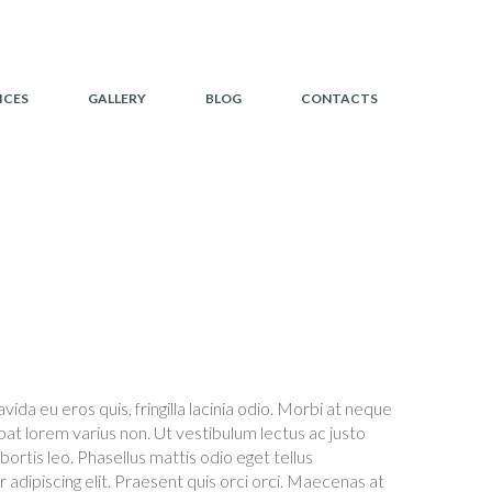
ICES
GALLERY
BLOG
CONTACTS
HOME
JASON PARKER
da eu eros quis, fringilla lacinia odio. Morbi at neque
pat lorem varius non. Ut vestibulum lectus ac justo
ortis leo. Phasellus mattis odio eget tellus
adipiscing elit. Praesent quis orci orci. Maecenas at