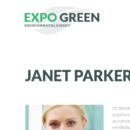
E
X
P
O
G
R
E
E
N
ENVIRONMENTAL AGENCY
JANET
PARKE
Ut tincid
a purus u
accumsan 
vestibulu