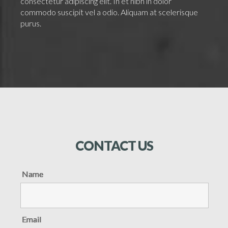
consectetur adipiscing elit. In et nibh in dolor
commodo suscipit vel a odio. Aliquam at scelerisque
purus.
CONTACT
US
Name
Email