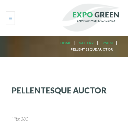
E
X
P
O
G
R
E
E
N
ENVIRONMENTAL AGENCY
HOME
HOME
GALLERY
IPSUM
PELLENTESQUE AUCTOR
ABOUT
SERVICES
GALLERY
PELLENTESQUE
AUCTOR
BLOG
CONTACTS
Hits: 380