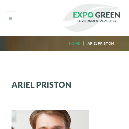
E
X
P
O
G
R
E
E
N
ENVIRONMENTAL AGENCY
HOME
HOME
ARIEL PRISTON
ABOUT
SERVICES
ARIEL
GALLERY
PRISTON
BLOG
CONTACTS