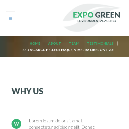
E
X
P
O
G
R
E
E
N
ENVIRONMENTAL AGENCY
HOME
HOME
ABOUT
TEAM
TESTIMONIALS
SED AC ARCU PELLENTESQUE, VIVERRA LIBERO VITAE
ABOUT
SERVICES
GALLERY
WHY
US
BLOG
CONTACTS
Lorem ipsum dolor sit amet,
W
consectetur adipiscing elit. Donec