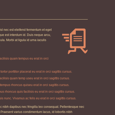
isl nec est eleifend fermentum et eget
tique est interdum id. Duis neque arcu,
la. Morbi at ligula id urna iaculis
.
cilisis quam tempus eu erat in orci
ortor porttitor placerat eu erat in orci sagittis cursus.
cilisis quam temp useu erat in orci sagittis cursus.
 tempus rhoncus quiseu erat in orci sagittis cursus.
s rhoncus quis facilisis eu erat in orci sagittis cursus.
is nunc. Vivamus ac felis eu erat in orci sagittis cursus.
ec nibh dapibus nec fringilla leo consequat. Pellentesque nec
 Praesent varius condimentum lacus, id lobortis nibh