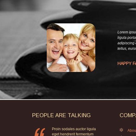
Lorem ipsum
ligula port
adipiscing 
tellus, eui
HAPPY F
PEOPLE
ARE
TALKING
COMP
Proin sodales auctor ligula
Abou
eget hendrerit fermentum