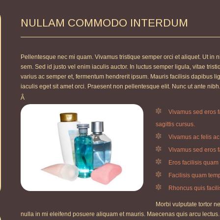
NULLAM COMMODO INTERDUM
Pellentesque nec mi quam. Vivamus tristique semper orci et aliquet. Ut in n
sem. Sed id justo vel enim iaculis auctor. In luctus semper ligula, vitae tris
varius ac semper et, fermentum hendrerit ipsum. Mauris facilisis dapibus ligu
iaculis eget sit amet orci. Praesent non pellentesque elit. Nunc ut ante nibh
Â
Vivamus sed eros fa
sagittis cursus.
Vivamus ac felis ac t
Vivamus sed eros fa
Eros facilisis quam
Facilisis quam tempu
Rhoncus quis facilis
Morbi vulputate tortor n
nulla in mi eleifend posuere aliquam et mauris. Maecenas quis arcu lectus.