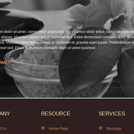
 dolor sit amet, consectetur adipiscing elit. Vivamus dolor tellus, varius at imperdi
a aliquet. Vivamus sapien tellus, euismod sed. Etiam fermentum convallis diam sit 
elit. Vivamus dolor tellus, varius at imperdiet et, gravida eget ipsum. Pellentesque s
smod sed. Etiam fermentum convallis diam sit amet euismod.
AMILY
ANY
RESOURCE
SERVICES
t Us
Home Page
Massage