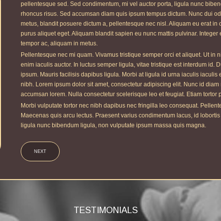
pellentesque sed. Sed condimentum, mi vel auctor porta, ligula nunc bibe
rhoncus risus. Sed accumsan diam quis ipsum tempus dictum. Nunc dui odio,
metus, blandit posuere dictum a, pellentesque nec nisl. Aliquam eu erat in or
purus aliquet eget. Aliquam blandit sapien eu nunc mattis pulvinar. Integer e
tempor ac, aliquam in metus.
Pellentesque nec mi quam. Vivamus tristique semper orci et aliquet. Ut in n
enim iaculis auctor. In luctus semper ligula, vitae tristique est interdum id
ipsum. Mauris facilisis dapibus ligula. Morbi at ligula id urna iaculis iaculi
nibh. Lorem ipsum dolor sit amet, consectetur adipiscing elit. Nunc id dia
accumsan lorem. Nulla consectetur scelerisque leo et feugiat. Etiam tortor pu
Morbi vulputate tortor nec nibh dapibus nec fringilla leo consequat. Pellen
Maecenas quis arcu lectus. Praesent varius condimentum lacus, id lobortis
ligula nunc bibendum ligula, non vulputate ipsum massa quis magna.
NEXT
TESTIMONIALS