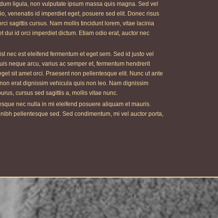
ndum ligula, non vulputate ipsum massa quis magna. Sed vel
 venenatis id imperdiet eget, posuere sed elit. Donec risus
ci sagittis cursus. Nam mollis tincidunt lorem, vitae lacinia
t dui id orci imperdiet dictum. Etiam odio erat, auctor nec
isl nec est eleifend fermentum et eget sem. Sed id justo vel
. Duis neque arcu, varius ac semper et, fermentum hendrerit
s eget sit amet orci. Praesent non pellentesque elit. Nunc ut ante
m non erat dignissim vehicula quis non leo. Nam dignissim
rus, cursus sed sagittis a, mollis vitae nunc.
tesque nec nulla in mi eleifend posuere aliquam et mauris.
 nibh pellentesque sed. Sed condimentum, mi vel auctor porta,