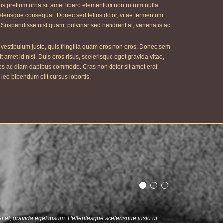
s pretium urna sit amet libero elementum non rutrum nulla
celerisque consequat. Donec sed tellus dolor, vitae fermentum
am. Suspendisse nisl quam, pulvinar sed hendrerit at, venenatis ac
r vestibulum justo, quis fringilla quam eros non eros. Donec sem
t amet id nisl. Duis eros risus, scelerisque eget gravida vitae,
eros ac diam dapibus commodo. Cras non dolor sit amet erat
leo bibendum elit cursus lobortis.
et et, gravida eget ipsum. Pellentesque scelerisque justo ut