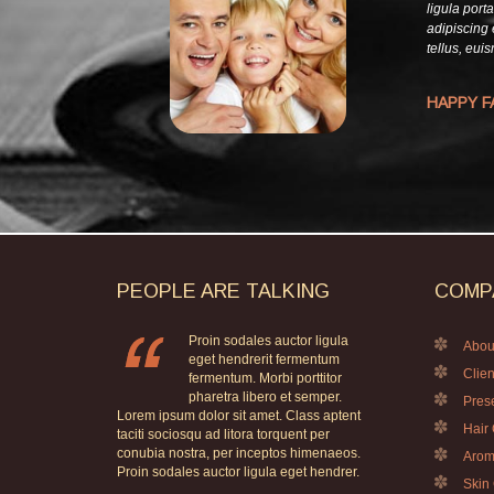
ligula port
adipiscing 
tellus, eui
HAPPY F
PEOPLE
ARE
TALKING
COMP
Proin sodales auctor ligula
Abou
eget hendrerit fermentum
Clien
fermentum. Morbi porttitor
pharetra libero et semper.
Pres
Lorem ipsum dolor sit amet. Class aptent
Hair
taciti sociosqu ad litora torquent per
conubia nostra, per inceptos himenaeos.
Arom
Proin sodales auctor ligula eget hendrer.
Skin