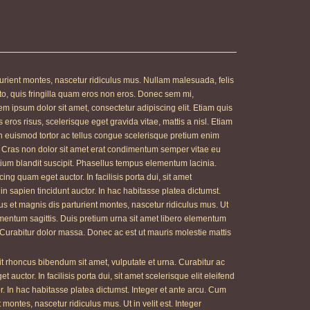
urient montes, nascetur ridiculus mus. Nullam malesuada, felis
usto, quis fringilla quam eros non eros. Donec sem mi,
rem ipsum dolor sit amet, consectetur adipiscing elit. Etiam quis
s eros risus, scelerisque eget gravida vitae, mattis a nisl. Etiam
n euismod tortor ac tellus congue scelerisque pretium enim
 Cras non dolor sit amet erat condimentum semper vitae eu
retium blandit suscipit. Phasellus tempus elementum lacinia.
ng quam eget auctor. In facilisis porta dui, sit amet
r in sapien tincidunt auctor. In hac habitasse platea dictumst.
us et magnis dis parturient montes, nascetur ridiculus mus. Ut
rmentum sagittis. Duis pretium urna sit amet libero elementum
 Curabitur dolor massa. Donec ac est ut mauris molestie mattis
 rhoncus bibendum sit amet, vulputate et urna. Curabitur ac
auctor. In facilisis porta dui, sit amet scelerisque elit eleifend
or. In hac habitasse platea dictumst. Integer et ante arcu. Cum
montes, nascetur ridiculus mus. Ut in velit est. Integer