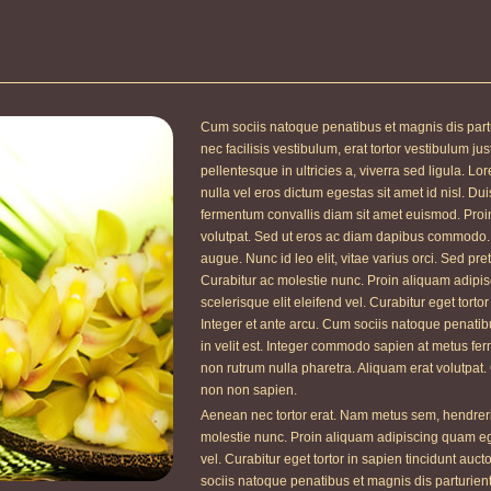
Cum sociis natoque penatibus et magnis dis part
nec facilisis vestibulum, erat tortor vestibulum j
pellentesque in ultricies a, viverra sed ligula. Lo
nulla vel eros dictum egestas sit amet id nisl. Dui
fermentum convallis diam sit amet euismod. Proi
volutpat. Sed ut eros ac diam dapibus commodo.
augue. Nunc id leo elit, vitae varius orci. Sed p
Curabitur ac molestie nunc. Proin aliquam adipisci
scelerisque elit eleifend vel. Curabitur eget torto
Integer et ante arcu. Cum sociis natoque penatib
in velit est. Integer commodo sapien at metus fe
non rutrum nulla pharetra. Aliquam erat volutpat.
non non sapien.
Aenean nec tortor erat. Nam metus sem, hendrerit
molestie nunc. Proin aliquam adipiscing quam eget 
vel. Curabitur eget tortor in sapien tincidunt auct
sociis natoque penatibus et magnis dis parturient 