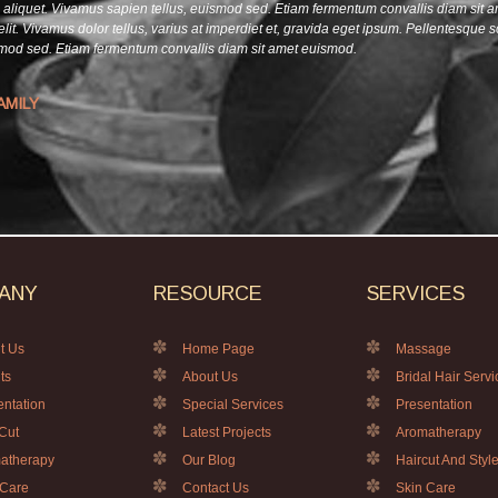
a aliquet. Vivamus sapien tellus, euismod sed. Etiam fermentum convallis diam sit 
elit. Vivamus dolor tellus, varius at imperdiet et, gravida eget ipsum. Pellentesque s
smod sed. Etiam fermentum convallis diam sit amet euismod.
AMILY
ANY
RESOURCE
SERVICES
t Us
Home Page
Massage
ts
About Us
Bridal Hair Servi
entation
Special Services
Presentation
 Cut
Latest Projects
Aromatherapy
atherapy
Our Blog
Haircut And Styl
 Care
Contact Us
Skin Care