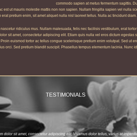
commodo sapien at metus fermentum sagittis. Dui
c est ut mauris molestie mattis non non sapien. Nullam fringilla sapien vel nulla s
 erat pretium enim, sit amet aliquet nulla nisl laoreet tellus. Nulla ac tincidunt di
ascetur ridiculus mus. Nullam malesuada, felis nec facilisis vestibulum, erat torto
olor sit amet, consectetur adipiscing elit. Etiam quis nulla vel eros dictum egestas si
. Proin euismod tortor ac tellus congue scelerisque pretium enim volutpat. Sed ut 
us orci. Sed pretium blandit suscipit. Phasellus tempus elementum lacinia. Nunc id 
TESTIMONIALS
 dolor sit amet, consectetur adipiscing elit. Vivamus dolor tellus, varius at imperdi