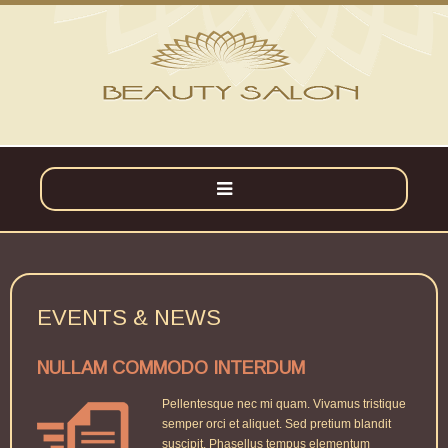
home
blog
EVENTS
&
NEWS
about us
NULLAM COMMODO INTERDUM
careers
Pellentesque nec mi quam. Vivamus tristique
semper orci et aliquet. Sed pretium blandit
contact us
suscipit. Phasellus tempus elementum