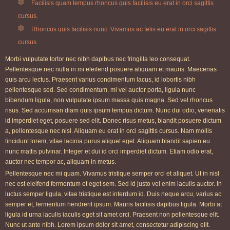
Facilisis quam tempus rhoncus quis facilisis eu erat in orci sagittis
cursus.
Rhoncus quis facilisis nunc. Vivamus ac felis eu erat in orci sagittis
cursus.
Morbi vulputate tortor nec nibh dapibus nec fringilla leo consequat.
Pellentesque nec nulla in mi eleifend posuere aliquam et mauris. Maecenas
quis arcu lectus. Praesent varius condimentum lacus, id lobortis nibh
pellentesque sed. Sed condimentum, mi vel auctor porta, ligula nunc
bibendum ligula, non vulputate ipsum massa quis magna. Sed vel rhoncus
risus. Sed accumsan diam quis ipsum tempus dictum. Nunc dui odio, venenatis
id imperdiet eget, posuere sed elit. Donec risus metus, blandit posuere dictum
a, pellentesque nec nisl. Aliquam eu erat in orci sagittis cursus. Nam mollis
tincidunt lorem, vitae lacinia purus aliquet eget. Aliquam blandit sapien eu
nunc mattis pulvinar. Integer et dui id orci imperdiet dictum. Etiam odio erat,
auctor nec tempor ac, aliquam in metus.
Pellentesque nec mi quam. Vivamus tristique semper orci et aliquet. Ut in nisl
nec est eleifend fermentum et eget sem. Sed id justo vel enim iaculis auctor. In
luctus semper ligula, vitae tristique est interdum id. Duis neque arcu, varius ac
semper et, fermentum hendrerit ipsum. Mauris facilisis dapibus ligula. Morbi at
ligula id urna iaculis iaculis eget sit amet orci. Praesent non pellentesque elit.
Nunc ut ante nibh. Lorem ipsum dolor sit amet, consectetur adipiscing elit.