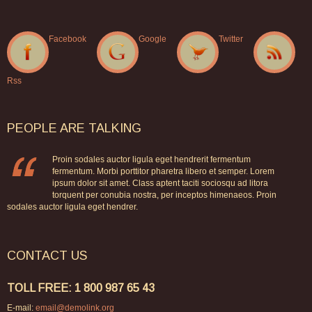
Facebook
Google
Twitter
Rss
PEOPLE
ARE
TALKING
Proin sodales auctor ligula eget hendrerit fermentum
fermentum. Morbi porttitor pharetra libero et semper. Lorem
ipsum dolor sit amet. Class aptent taciti sociosqu ad litora
torquent per conubia nostra, per inceptos himenaeos. Proin
sodales auctor ligula eget hendrer.
CONTACT
US
TOLL FREE: 1 800 987 65 43
E-mail:
email@demolink.org